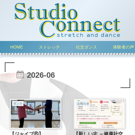
HOME
ストレッチ
社交ダンス
体験者の声
2026-06
ダンス
お知らせ
【ジャイブ⑥】
【新しい志 ～健康社交