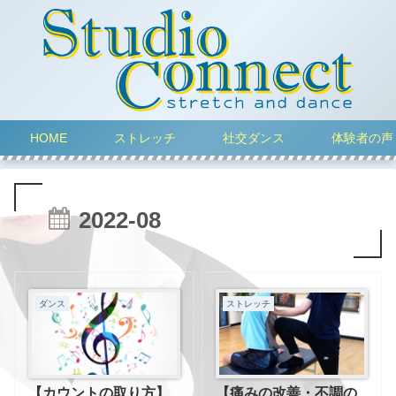
HOME
ストレッチ
社交ダンス
体験者の声
2022-08
ダンス
ストレッチ
【カウントの取り方】
【痛みの改善・不調の