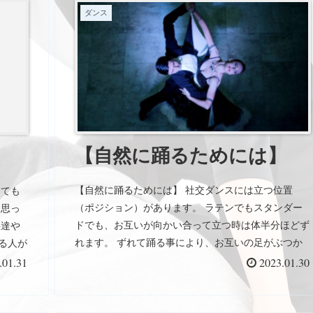
ダンス
【自然に踊るためには】
【自然に踊るためには】 社交ダンスには立つ位置
とても
（ポジション）があります。 ラテンでもスタンダー
も思っ
ドでも、お互いが向かい合って立つ時は体半分ほどず
供達や
れます。 ずれて踊る事により、お互いの足がぶつか
る人が
らず、またお互いの踊るスペースが生まれて回転する
ができ
.01.31
2023.01.30
のも自然に回れます。 この位置の意識がないと踊っ
くれた
ている内に、相手の真ん中に立ってしまうので、足が
んとス
ぶつかったり、相手を押して回転することになりやす
が取れ