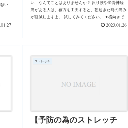
い…なんてことはありませんか？ 反り腰や坐骨神経
お願い
痛がある人は、寝方を工夫すると、朝起きた時の痛み
が軽減しますよ。 試してみてください。 ⚫︎横向きで
膝にクッションなどを挟む 膝にクッションなどを挟
.01.27
2023.01.26
むことで、横向きでもうまくバランスが取れるように
なるため、腰への負荷が減ります。さらに、膝に物を
挟むことにより、ねじれも防げます。特に抱き枕を抱
えて寝ると、腕の重さが分散されるため、肩に負担を
かけずに寝ることができておすすめです。 クッショ
ストレッチ
ンや抱き枕は柔らかすぎず硬すぎず、適度な硬さがあ
るものを選ぶようにしましょう。 ⚫︎仰向けで膝下にバ
スタオルを入れる 仰向けで寝たいという人におすす
めです。膝下にバスタオルを入れると、仰向けで寝る
際に腰への負荷を減らすことができます。 仰向けで
寝ているときに脚を伸ばすと、足の方へ骨盤が引っ張
られて、骨盤が前の方へ傾いてしまい腰が反った状態
になります。膝下にバスタオルを入れることによっ
【予防の為のストレッチ
て、骨盤が引っ張られるのを防ぐことが可能です。