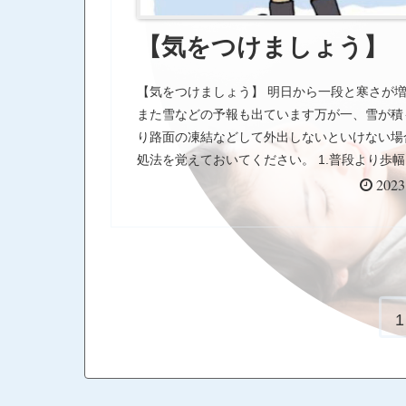
【気をつけましょう】
【気をつけましょう】 明日から一段と寒さが
また雪などの予報も出ています万が一、雪が積
り路面の凍結などして外出しないといけない場
処法を覚えておいてください。 1.普段より歩
く（すり足） 2.足の裏全体で路面につけて歩く 
2023
段より前重心で また時間に余裕を持って外出
ださい。 横断歩道や玄関先など滑りやすくな
るところは特に注意して歩いてください。 転
我をしたら大変ですので気をつけて歩きましょ
1