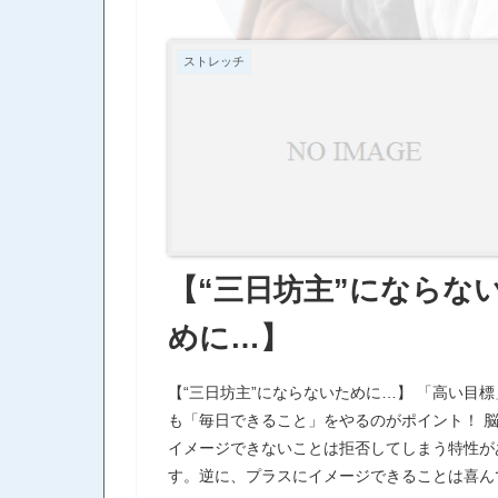
るのも、 恵まれているし、運がいいって思い
私に関わってくれる全ての人が私の財産です。
ストレッチ
がとうございます。 そんなことを強く思って
日この頃です。
【“三日坊主”にならな
めに…】
【“三日坊主”にならないために…】 「高い目
も「毎日できること」をやるのがポイント！ 
イメージできないことは拒否してしまう特性が
す。逆に、プラスにイメージできることは喜ん