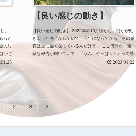
ンテナンスに、早過ぎることはありません。 身体が
痛い時も来てください。 悲鳴をあげている時も来て
【良い感じの動き】
ください。 そして予防の為にも来てくださいね。
増し、
【良い感じの動き】 2022年の10月頃から、何かが動
もった
き出した感じがしていて、今年になってから、その感
合の対
覚は更に強くなっているんだけど、 ここ何日か、素
幅は小さ
敵な報告が届いていて、「うん、やっぱり✨」って感
3.普
じ。 素晴らしいチャレンジの再就職に高校合格。自
.01.23
2023.01.22
してく
分のことのように嬉しい。 この良い感じの動きなん
ってい
だけど、2025年まで続く気がしているんだよね。 最
んで怪
近はティーチャーとも2025年までのStudio Connect
う。
の第一章の歩み方を、話すことが増えている。 2025
年には キラキラ✨したことが出来そうな予感がしてい
2
3
て、皆さんとそれに向かって進んでいけたらなって思
う。 楽しみだな。