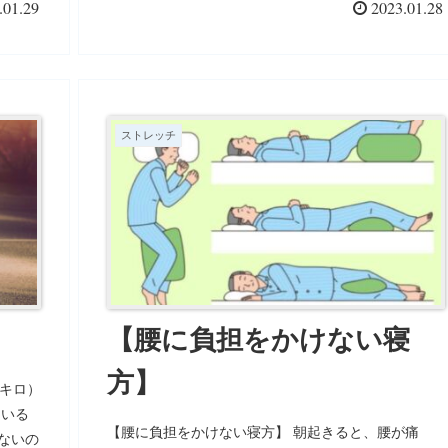
メージ
.01.29
2023.01.28
り…。 重く感じる使い方をしていると、どこかを痛
ない目
める可能性が大なんです。 さらにEさん、ウエストが
るのが
めちゃくちゃホッソリして、ボトムが緩くなっている
習慣化
んですって。 嬉しいおまけです。 このEさん、ずー
進する
っと頑なにランを拒絶していたのに、人生何があるか
でもや
分かりませんね。 ランもダンスも、 やってみると、
ストレッチ
きや、
いいことがいっぱい。 私もランやダンスをやるなん
、きっ
て、思ってもいなかった人のひとりです。 あまり難
進歩し
しく考えないで、軽い気持ちで、チャレンジすると、
標を立
新しい自分に出会えるかもしれませんよ。
成果を
【腰に負担をかけない寝
方】
1キロ）
ている
【腰に負担をかけない寝方】 朝起きると、腰が痛
ないの