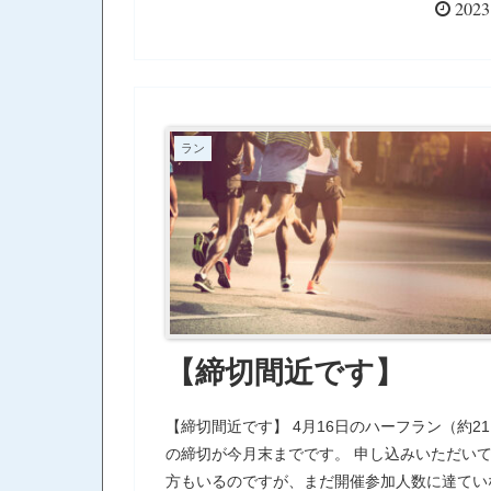
しようとする意識が働く…つまり、プラスにイ
2023
できることは成功すること。だからこそ、でき
標は掲げずに、まずはできることを設定してみ
いいのでは、と思います。 「できること」を
すれば、毎日成功に向かって一歩ずつ着実に前
ことになる。 毎日何があったとしても5分だけ
ラン
ることをひとつ決めて、とにかくやる。 歯磨
スキンケアは毎日の習慣になっているのだから
とやれる。 やることで達成感も得られるし、
ている実感があるから楽しくできる。 高い目
てるより、できることを毎日やり続けることが
出す秘訣だと思います。
【締切間近です】
【締切間近です】 4月16日のハーフラン（約2
の締切が今月末までです。 申し込みいただい
方もいるのですが、まだ開催参加人数に達てい