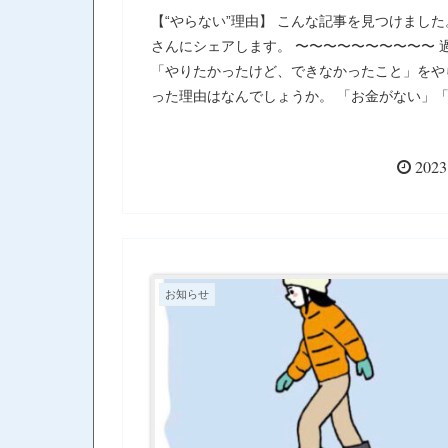
【“やらない”理由】 こんな記事を見つけました
さんにシェアします。 〜〜〜〜〜〜〜〜〜〜 
「やりたかったけど、できなかったこと」をや
った理由はなんでしょうか。 「お金がない」
ら恥ずかしい」「時間がない」……。いろいろ
と思います。 でも、どうでしょう。おそらく
2023
言い訳は、あまり重要ではなく、「やろうと思
ぐにできること」がほとんどであるはずです。
ない人には、1つの特徴があります。それは、
を立ててしまう」というクセがあることです。
間が余ったら始めよう」「来年から始めよう」
り始める前に「計画」を立ててしまうのです。
お知らせ
いう人は、一生、何もできないままに死んでい
す。 大事なことは、計画を立てる前にやり始
とです。 英語を始めたいなら、いきなり勉強
てみましょう。 海外旅行に行きたいのなら、
り航空券を買いましょう。 楽器を始めたいな
きなり買ってきて弾いてみましょう。