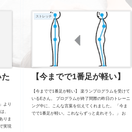
いです。 お互いの位置を意識しながら踊る事を心が
ます。
けましょう。
 あり
ストレッチ
いる今
【今までで1番足が軽い】
いた
【今までで1番足が軽い】 楽ランプログラムを受けて
いるEさん。 プログラムが終了間際の昨日のトレーニ
標」より
ング中に、こんな言葉を伝えてくれました。 「今ま
脳は、
でで1番足が軽い。これならずっと走れそう。」 お
ありま
ー、いいね。 最高の言葉です。 同じ体重でも、身体
で実現
の使い方(姿勢)によって、重く感じたり、軽く感じた