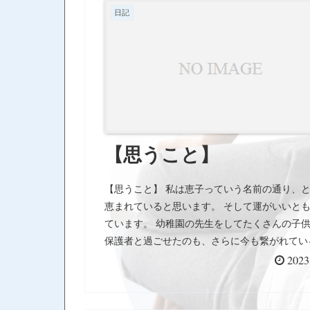
日記
【思うこと】
【思うこと】 私は恵子っていう名前の通り、
恵まれていると思います。 そして運がいいと
ています。 幼稚園の先生をしてたくさんの子
保護者と過ごせたのも、さらに今も繋がれてい
いるのも、 SSS で同じ志を持った人達と仕事
2023
たのも、 社交ダンスをこんなに好きにさせて
先生に出会えたのも、 そして、そして、皆さ
トレッチやダンスを通してコミュニケーション