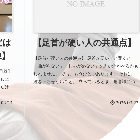
だは
【足首が硬い人の共通点】
線】
【足首が硬い人の共通点】 足首が硬い、と聞くと
「曲がらない」「しゃがめない」を思い浮かべるかも
目線】
しれません。 でも、もうひとつあります。 それは、
少し上
踵を下ろせないこと。 立っているとき、無意識につ
るだけ
ま先側に体重が乗っていませんか？ 踵に重さを預け
られないと、ふくらはぎは常に緊張し、足首はますま
.03.23
2026.03.22
す動きにくくなります。 踵を下ろすというのは、後
ろに逃げることではなく、足の裏全体で立つこと。
足首の硬さは、筋肉だけの問題ではなく、重心のクセ
でもあります。 まずは、踵をそっと下ろしてみるこ
と。 そこから足首は、少しずつ変わっていきます。