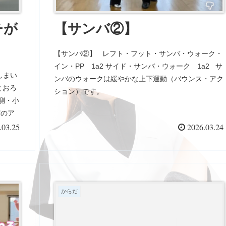
チが
【サンバ②】
【サンバ②】 レフト・フット・サンバ・ウォーク・
イン・PP 1a2 サイド・サンバ・ウォーク 1a2 サ
しまい
ンバのウォークは緩やかな上下運動（バウンス・アク
とおろ
ション）です。
側・小
https://youtube.com/shorts/Fbg1fCIJJo0?
ずのア
si=zeRTxmTWYpQRxbFw
.03.25
2026.03.24
からだ