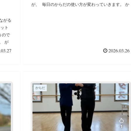
が、 毎日のからだの使い方が変わっていきます。 か
らだの声を聞きながら、できるところから少しずつ。
ながる
ィット
うので
。 が
らだを
.03.27
2026.03.26
チャチ
下をつ
最後は
ルンバ
ャチャ
からだ
イブ