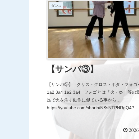
ダンス
【サンバ③】
【サンバ③】 クリス・クロス・ボタ・フォゴ
1a2 3a4 1a2 3a4 フォゴとは「火・炎」等
足で火を消す動作に似ている事から…
https://youtube.com/shorts/NSsNTPNRgQ4?
si=ytzZBKZkY1rQIQBE
2026