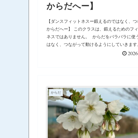
からだへー】
【ダンスフィットネスー鍛えるのではなく、つ
からだへー】 このクラスは、鍛えるためのフ
ネスではありません。 からだをバラバラに使
はなく、つながって動けるようにしていきます
んばって動かすのではなく、無理なく動けるか
2026
目指します。 ルンバで肩まわりをゆるめて、
ャチャで腰の通りをよくして、ジャイブで上と
なげていきます。 全部バラバラじゃなくて、
ひとつのからだとして動くのが目的です。 ・
（肩）→ 上半身の余計な力を手放す ・チャチ
からだ
（腰）→ 体重移動の中で真ん中を通す ・ジャ
（腸腰筋）→ 上と下を切らずに動き続ける