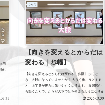
からだ
【向きを変えるとからだは
変わる｜歩幅】
×4回
の意味。
【向きを変えるとからだは変わる｜歩幅】 歩くと
き、大股になっていませんか？ 大きく歩こうとする
と、上半身が後ろに残りやすくなります。 股関節か
ら動くことで、からだの下で足を使えるようになりま
す。 無理に大きく歩くよりも、自然な動きの方がか
.03.31
2026.03.30
らだは楽になります。 向きを少し変えるだけで、歩