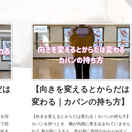
き方は変わっていきます。 からだの声を聞きなが
ら、できるところから少しずつ。 追記 今日の流山お
おたかの森に向かう大堀川の桜。私の大好きな桜の門
はまだ7分咲きくらい。もう少し楽しめそうです。
からだ
だは
【向きを変えるとからだは
変わる｜カバンの持ち方】
腕を回
【向きを変えるとからだは変わる｜カバンの持ち方】
けで回
カバンを持つとき、腕が内側に巻き込まれていません
し向き
か？ 肩が前に入ると、首や肩に負担がかかりやすく