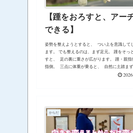
【踵をおろすと、アー
できる】
姿勢を整えようとすると、 つい上を意識して
ます。 でも整えるのは、まず足元。 踵をそっ
すと、 足の裏に重さが広がります。 踵・親指
指側。 三点に体重が乗ると、 自然に土踏ま
ーチが立ち上がる。 ...
2026
からだ