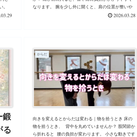
い。
なります。 腕を少し外に開くと、肩の位置が整いや
す。
すくなります。 ちょっとした向きの違いですが、か
.03.29
2026.03.28
いきま
らだの使い方は変わっていきます。
から少
からだ
ー鍛
向きを変えるとからだは変わる｜物を拾うとき 床の
物を拾うとき、 背中を丸めていませんか？ 股関節か
がる
ら折れると 腰の負担が変わります。 小さな動きです