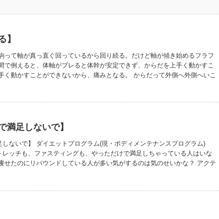
る】
 駒って軸が真っ直ぐ回っているから回り続る。だけど軸が傾き始めるフラフ
人間で例えると、体軸がブレると体幹が安定できず、からだを上手く動かすこ
上手く動かすことができないから、痛みとなる。 からだって外側へ外側へいこ
だと軸が傾いてるってこと。 肩の高さが違う人が多いのも、軸が傾いているん
真っ直ぐであるためには、からだの使い方を中心に集めなくてはならない。 駒
あるけど、中心に集めるのもコツがある。 駒回しができるまで何度も何度も
からだの軸作りにも何度も何度も挑戦しよう！ 追記 大堀川のオオシマザクラ
れからしばらくランニングの楽しみが増えるな。
で満足しないで】
しないで】 ダイエットプログラム(現・ボディメンテナンスプログラム)
トレッチも、ファスティングも、やっただけで満足しちゃっている人はいな
で痩せたのにリバウンドしている人が多い気がするのは気のせいかな？ アクテ
、柔軟性がアップしたんだから、少しでも毎日ストレッチをしている？ ファ
ックスしたのに、からだに悪いものを摂り入れ過ぎている人はいない？ やっ
ゃうことが、往々にしてあるんだけど、折角やったのだから、それを継続で
思う。 特にダイエット…。トレーナーとしての力不足を感じている。 一生物
伝えできていなかったのだなと。 やったことだけでも素晴らしいことなんだ