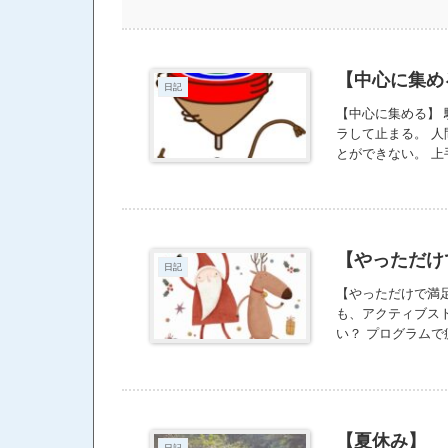
【中心に集め
日記
【中心に集める】
ラして止まる。 
とができない。 
うとしない？ 駒
だろうな。 軸が
を回すのもコツが
挑戦したように、
が咲き始めた。こ
【やっただけ
日記
【やっただけで満足
も、アクティブス
い？ プログラム
ィブストレッチで
スティングでデト
ただけで満足しち
きるといいのにと
のダイエットがお
【夏休み】
日記