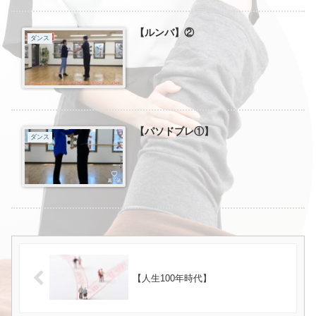
【ルンバ】②
ダンス
【パソドブレ①】
ダンス
【人生100年時代】