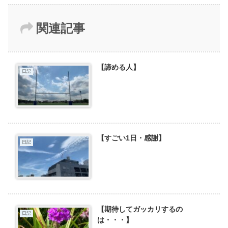
関連記事
【諦める人】
日記
【すごい1日・感謝】
日記
【期待してガッカリするの
日記
は・・・】