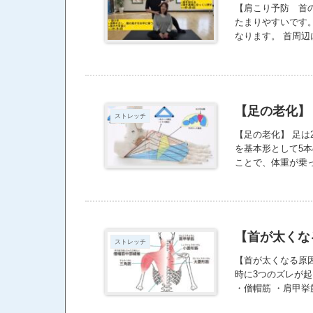
【肩こり予防 首
たまりやすいです
なります。 首周
https://youtu.be/U
【足の老化】
ストレッチ
【足の老化】 足は
を基本形として5
ことで、体重が乗
軸が動くことで、
チがあることで足
割を担っている。 
らげるクッション
し、老化していく。
【首が太くな
ストレッチ
内側に向くor足が
体の遠いところに
【首が太くなる原
ね！笑
時に3つのズレが起
・僧帽筋 ・肩甲挙
えてきます。 新