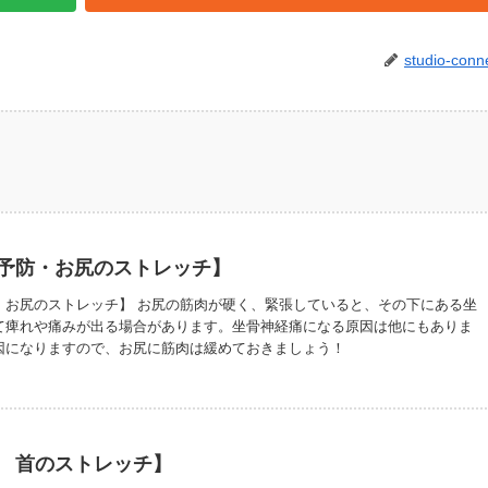
studio-conn
予防・お尻のストレッチ】
・お尻のストレッチ】 お尻の筋肉が硬く、緊張していると、その下にある坐
て痺れや痛みが出る場合があります。坐骨神経痛になる原因は他にもありま
因になりますので、お尻に筋肉は緩めておきましょう！
/WSTIAUif04Y?si=5Cf3BnJZT_35gLKK
 首のストレッチ】