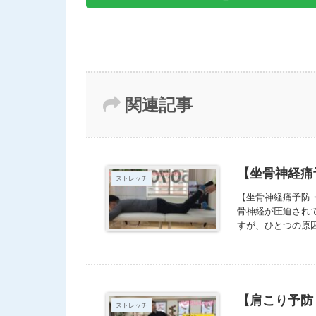
関連記事
【坐骨神経痛
ストレッチ
【坐骨神経痛予防
骨神経が圧迫され
すが、ひとつの原
https://youtu.be
【肩こり予防
ストレッチ