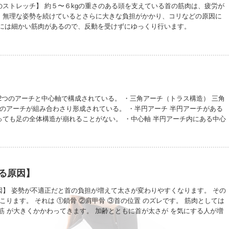
のストレッチ】 約５〜６kgの重さのある頭を支えている首の筋肉は、疲労が
。無理な姿勢を続けているとさらに大きな負担がかかり、コリなどの原因に
辺には細かい筋肉があるので、反動を受けずにゆっくり行います。
VLsKZjnrEI
2つのアーチと中心軸で構成されている。 ・三角アーチ（トラス構造） 三角
本のアーチが組み合わさり形成されている。 ・半円アーチ 半円アーチがある
っても足の全体構造が崩れることがない。 ・中心軸 半円アーチ内にある中心
平坦な道や急勾配の道など様々な道を歩くことができている。 この2つのアー
の中央に少し浮いている部分、土踏まずができる。土踏まずは、主に3つの役
①体重を支える ②歩く時の地面の蹴り出しをサポート ③足にかかる圧を和
 足の筋肉や関節を適度に動かさないと足のアーチが崩れ、足の機能が低下
その老化現象は、 ・足のサイズが大きくなる ・足の幅が広くなる ・膝が
る原因】
外側に向く ・足指が曲がる ・夜中に足がつる ・靴底の内側から減る 足は身
あるので、意識が向きにくくなりがちです。 足も可愛がってあげてください
因】 姿勢が不適正だと首の負担が増えて太さが変わりやすくなります。 その
こります。 それは ①鎖骨 ②肩甲骨 ③首の位置 のズレです。 筋肉としては
筋 が大きくかかわってきます。 加齢とともに首が太さが を気にする人が増
しいストレッチでは、この2つの筋肉にしっかりアプローチしていますので、効