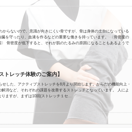
さいね。
てわからないので、意識が向きにくい骨ですが、骨は身体の土台になっている
内臓を守ったり、血液を作るなどの重要な働きを持っています。 〈骨密度の
因〉 骨密度が低下すると、それが肌のたるみの原因になることもあるようで
ルシウムやカルシウムの定着を促すビタミンDを意識して摂るようにしていき
性の割合が多い骨粗鬆症〉 女性は女性ホルモンの関係で、年齢を重ねるにつれ
やすいと言われています。 だいたい20歳ごろをピークにして徐々に減少して
る50歳前後から急激に減少するとか。 気づいたときから食事や、骨に刺激の
キング、ランニングなどをコツコツ続けていくとGoodです。 〈爪の役割〉
ストレッチ体験のご案内】
はなく、その代わりに爪があります。爪があるおかげで物をつまんだり、細
います。爪は人知れず重要な役割を果たしているのです。
知らせした、アクティブストレッチを8月より開始します。からだの機能向上・
の解消など、それぞれの課題を改善するストレッチとなっています。 人によ
りますが、まずは10回(ストレッチ１セ...