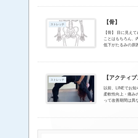
果を期待してくだ
【骨】
ストレッチ
【骨】 目に見え
ことはもちろん、
低下がたるみの原
す。 骨を作るカ
ましょう。 〈女
て骨密度が低下し
いき、閉経を迎え
加わるようなウォー
【アクティブ
ストレッチ
指先は末端まで骨
かい作業ができて
以前、LINEでお
柔軟性向上・痛み
って改善期間は異な