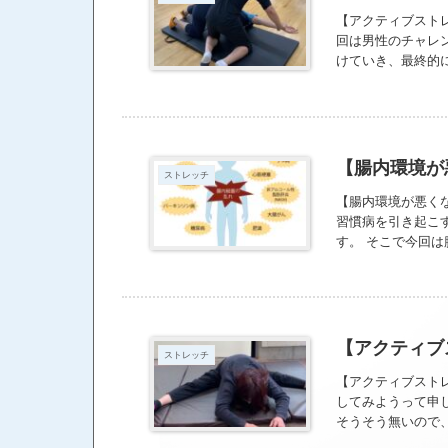
【アクティブスト
回は男性のチャレ
けていき、最終的
が違うので、苦手
わった後、ヘロヘロ
うなんです！ ゆ
したらいいか、も
骨で動きやすくなる
【腸内環境が
ストレッチ
あるので、チャレ
ています。 8月
【腸内環境が悪くな
習慣病を引き起こす
す。 そこで今回は
ロバイオティクス
や飲料） ヨーグ
繊維をしっかり摂
抑えて、食後高血
態がお互いに影響
【アクティブ
ストレッチ
トレスが続くこと
ど）の運動は「自
【アクティブスト
えるためにも、適
してみようって申
そうそう無いので、
らう10回で最後