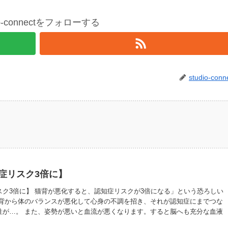
io-connectをフォローする
studio-conn
症リスク3倍に】
スク3倍に】 猫背が悪化すると、認知症リスクが3倍になる」という恐ろしい
猫背から体のバランスが悪化して心身の不調を招き、それが認知症にまでつな
性が…。 また、姿勢が悪いと血流が悪くなります。すると脳へも充分な血液
り、脳細胞に十分な栄養や酸素が届かなくなるのです。そして、脳は衰えや