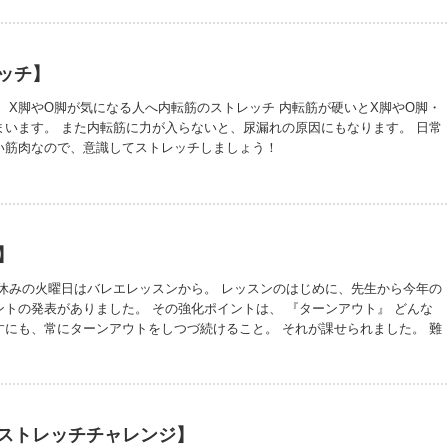
なってしまいます。 画像のように首の角度によって、脳への血流量が変化し
が３０度、前に傾くと、血流量が３７％まで落ちてしまいます。 パソコンやス
より、首への負担が増え、猫背になりやすい生活環境になっています。 リス
意識出来ます。姿勢改善に取り組んでいきましょう！
ッチ】
 X脚やO脚が気になる人へ内転筋のストレッチ 内転筋が硬いとX脚やO脚・
まいます。 また内転筋に力が入らないと、尿漏れの原因にもなります。 日常
い筋肉なので、意識してストレッチしましょう！
hdFia7Slaw
】
お休みの火曜日はバレエレッスンから。 レッスンのはじめに、先生から今年の
トの発表がありました。 その強化ポイントは、 『ターンアウト』 どんな
すにも、常にターンアウトをしつづ続けること。 それが課せられました。 難
ようになったら、からだが滅茶苦茶変化するだろうなって思います。 そうし
元できることが、いーっぱいあるだろうって思います。 なんせ私は亀さんな
くは習得できないと思いますが、自分のからだの小さな変化も見逃さない意
課題に向き合おうと思います。 なんでも楽しんだもん勝ち！楽しみます
ストレッチチャレンジ】