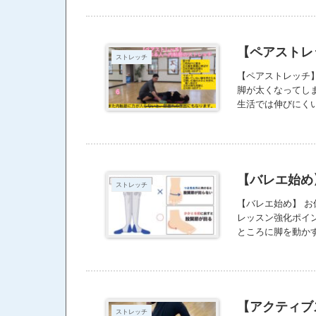
すく、働きも悪く
ます。 首の角度
マホを使うことに
クを知っていると
【ペアストレ
ストレッチ
【ペアストレッチ】
脚が太くなってし
生活では伸びにく
https://youtu.be/k
【バレエ始め
ストレッチ
【バレエ始め】 
レッスン強化ポイン
ところに脚を動か
しいけど、できる
たら、皆さんに還
ので、そんなに早
気込みで、今年の
よ！！！
【アクティブ
ストレッチ