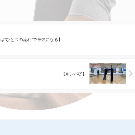
自分に期待してチャレンジしてください。 この自分に期待するって、とって
です。自分の応援団長は自分ですからね。 私も副団長くらいのつもりで、皆
りたいと思います。もーワクワクです。 このアクティブストレッチは、全員
いと思っている秘密兵器なんです。 ストレッチとのコラボレーションで確実
。 やっと皆さんにお届けできることができます。 今回チャレンジしない人に
もらう方向で考えていきたいと思っています。 8月末までは特別価格なのでこ
は“ひとつの流れ”で最強になる】
さい。 4,000円✖️20回＝80,000円→68,000円→60,000円 ・基本的に1週
方 ・1回にストレッチ１セット＋アクティブストレッチ１セット(約60分)を
特別価格は8月末までに開始できる方 ・アクティブストレッチは基本的に栗山
ッチは要相談)
【ルンバ⑦】