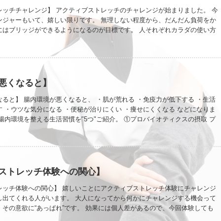
レッチチャレンジ】 アクティブストレッチのチャレンジが始まりました。 今
ンジャーもいて、嬉しい限りです。 無理しない程度から、だんだん負荷をか
にはブリッジができるようになるのが目標です。 人それぞれカラダの使い方
な動きも違ってきます。 チャレンジャーのAさんは、1回目のストレッチが終
になりながらも、 「これは全員受けた方がいい」 と言っていました。 そ
くゆくは全員に受けて欲しいと思っています。 全員に受けてもらうには、どう
う少し時間をかけて考えていきますね。 バランスの良いカラダになることで
(骨格支持)ことと、 胸椎伸展による姿勢改善＆痛みの軽減 に絶大な効果が
悪くなると】
ンジャーの変化を楽しみにしていてください。 続々とチャレンジャーが増え
末まで、特別価格にてお受けします。皆さんのチャレンジに期待します。
ると】 腸内環境が悪くなると、 ・肌が荒れる ・免疫力が低下する ・生活
 ・ウツな気分になる ・便秘が治りにくい ・痩せにくくなる などになりま
腸内環境を整える生活習慣を"5つ"ご紹介。 ①プロバイオティクスの摂取 プ
とは、腸内における善玉菌の働きを促進する微生物（またはそれを含む食品
ルト・キムチ・ぬか漬け・味噌・麹などの発酵食品に含まれています。 ②食物
る 食物繊維は、特に便秘で悩む方におすすめです。 また、急激な糖の吸収を
糖の予防にもなります。 ③ストレスを減らす 「脳」と「腸」は、お互いの状
するといわれていて、その関係を「脳腸相関」とよびます。 だからこそ、ス
ストレッチ体験への関心】
で腸の働きが悪くなってしまいます。 ④適度な運動をする 消化管（胃や腸な
律神経」という神経にコントロールされています。 この自律神経の働きを整
レッチ体験への関心】 嬉しいことにアクティブストレッチ体験にチャレンジ
度な運動が大切です。
し出てくれる人がいます。 大人になってから何かにチャレンジする機会って
その意欲に“あっぱれ”です。 効果には個人差があるので、今回体験しても
のブリッジが絶対できるとはお約束できませんが、やる度に効果を感じるのは