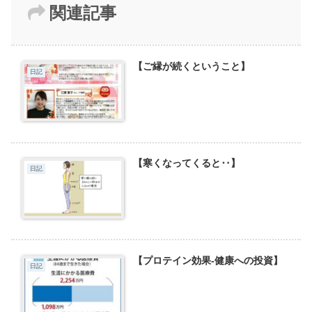
関連記事
【ご縁が続くということ】
日記
【寒くなってくると‥】
日記
【プロテイン効果-健康への投資】
日記