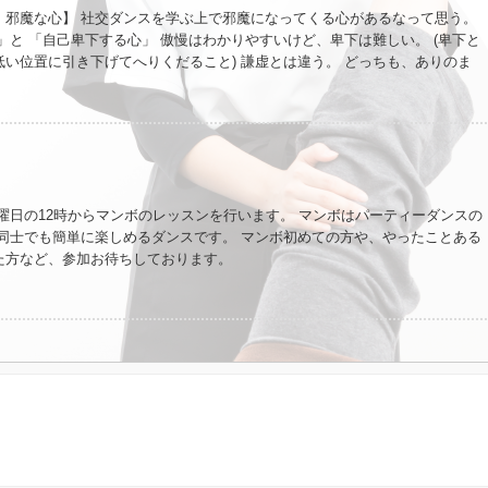
って、心の底から思います。 一見地味に思われる基礎レッスンだけど、身体
・邪魔な心】 社交ダンスを学ぶ上で邪魔になってくる心があるなって思う。
皆さんなら、その良さを感じてくれると思うんです。
」と 「自己卑下する心」 傲慢はわかりやすいけど、卑下は難しい。 (卑下と
い位置に引き下げてへりくだること) 謙虚とは違う。 どっちも、ありのま
ことが出来ていない場合に出てきちゃう心。 自分と向き合うと、いい自分だ
自分にも向き合うことになるんだけど、そんなこんなの全てを受け止めて、
う。 そうすれば、慢心な心も自己卑下する心も出てこないから。 社交ダンス
自分を成長させてくれる。それも社交ダンスの魅力のひとつ。
曜日の12時からマンボのレッスンを行います。 マンボはパーティーダンスの
性同士でも簡単に楽しめるダンスです。 マンボ初めての方や、やったことある
た方など、参加お待ちしております。