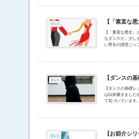
人が多いなって思
タイプでも、向か
るダンスを踊る。
どね。 自分はこ
【「素直な悪
ダンス
ろんなことが見え
レッスンが向いて
【「素直な悪女」
なダンスだ。少し
い男女の誘惑ごっ
を十二分に振りま
ートナーだけでは
ないのだけれど、
うさに気づかない
ダンスの世界 浅野
【ダンスの基
ダンス
【ダンスの基礎レ
は以前書きました
て気づいています
ろうな。それって
が、遠回りのよう
めた人達は本当に
フはまだまだ続く
腹横筋・腸腰筋・
【お節介シリ
ダンス
な身体の部分をフ