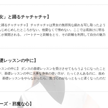
う。 日頃から、身体に向き合っているからなんだろうなってね。 どちらかの
うところは同じ。 正しい身体の使い方をして、相手を思いやれて、幸せにな
 だから、身体も感覚もどちらかに偏らないで両方出来るのがベストなんだけ
っちのタイプだって決めつけないで、違うタイプのレッスンをしてみると、い
女」と踊るチャチャチャ】
てくるよ。 自分のタイプが分からなかったら、遠慮なく聞いてみて。こんな
いるってアドバイスできると思うから。
と踊るチャチャチャ】 チャチャチャは男女の無邪気な戯れを写し取ったよう
もじめじめしたところがない。他愛なくて憎めない。ここでは底抜けに明る
こが展開される。 パートナーと距離をとり、その距離を利用して自分の魅力
く。手が届くようで届かない位置から相手に秋波(しゅうは)を送る。目的はパ
ない。周囲の目も十分に意識してのこと。際限ない誘惑ごっこは実に他愛の
一歩まちがえば、大きな傷を残すかもしれない。若ければ若いほど、その危
。駆け引きに勝つのは男だろうか、女だろうか。 躍りませんか？ -社交
素女著より
礎レッスンの中に】
ッスンの中に】 ダンスの基礎レッスンを受けさせてもらうようになったこと
が、基礎レッスンの中に大事な身体の使い方が、たっくさんあるのに、改め
。 基礎レッスンをやらなかったら、気づくのがもっともっと遅くなったのだ
怖いことです。 踊るためには踊るための身体を最初につくってしまうこと
で近道なんだなって思います。 スタジオがこちらに移ってから、ダンスを始
恵まれていますね。 以前から習っていた人も遅くはありません。ダンスライ
ので、プログラムを使って上手に踊るための身体づくりをしてくださいね。
ハムストリング・内転筋・骨盤底筋群・MP関節・胸鎖関節・背骨・・・大事
ーズ・邪魔な心】
ルに使う感覚が養われる基礎レッスンは、ダンスを踊りたいって思わない人