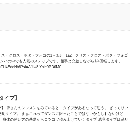
ス・クロス・ボタ・フォゴの1～3歩 1a2 クリス・クロス・ボタ・フォゴ
 サンバの中でも人気のステップです。相手と交差しながら1/4回転します。
/WuFU4EddHb8?si=AJiw8-Yoie9PD6M0
タイプ】
プ】 皆さんのレッスンをみていると、タイプがあるなって思う。 ざっくりい
感覚タイプ。 まぁこれってダンスに限ったことではないかもしれないけど
は、身体の使い方の基礎からコツコツ積み上げていくタイプ 感覚タイプは踊り
んでいくタイプ ストレッチを受けてダンスを始めた人は、基礎タイプを好む