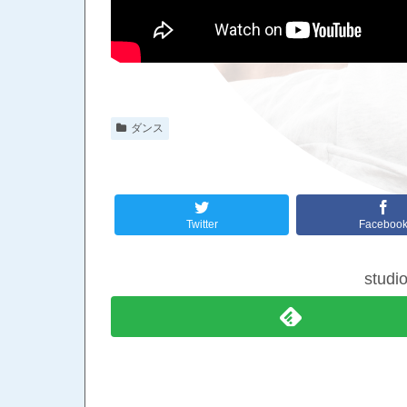
ダンス
Twitter
Faceboo
stud