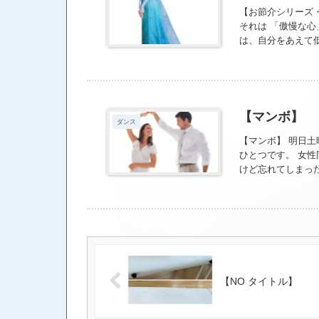
にも受けて欲しい
【お節介シリーズ
に向き合っている
それは 「傲慢な心
は、自分をあえて低
まの自分を認める
けじゃなくて嫌な
自分観察を楽しも
は何歳になっても
【マンボ】
ダンス
【マンボ】 明日土
ひとつです。 女
けど忘れてしまっ
【NO タイトル】