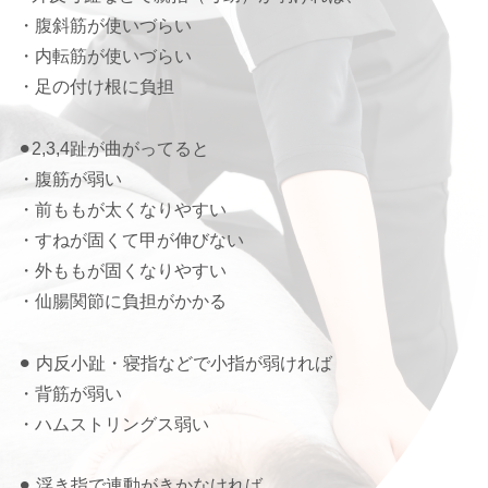
・腹斜筋が使いづらい
・内転筋が使いづらい
・足の付け根に負担
⚫︎2,3,4趾が曲がってると
・腹筋が弱い
・前ももが太くなりやすい
・すねが固くて甲が伸びない
・外ももが固くなりやすい
・仙腸関節に負担がかかる
⚫︎ 内反小趾・寝指などで小指が弱ければ
・背筋が弱い
・ハムストリングス弱い
⚫︎ 浮き指で連動がきかなければ