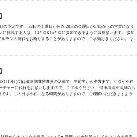
定】
10月の予定です。 22日の土曜日が休み 28日の金曜日が17時からの営業になり
ンに挑戦する人は、10キロ&15キロに参加できるように調整願います。 参加
イルランの挑戦をお断りすることがありますので、ご承知おきください。 ま
日や、お休みの日は、LINEの返信が翌日になることがあります。出来るだけ
ようにはしますが、ご理解いただけると幸いです。
定】
・12月19日(金)は健康増進推進員の活動で、午前中から夕方まで、江原が不在
ィーチャーに代行をお願いしますので、ご了承ください。 健康増進推進員の活
日です。この日は不在になる時間がありますので、ご理解いただきますよう
・年末年始の休業日は12月31日(水)から1月3日(土)です。 1月4日(日)より通
am https://www.instagram.com/studioconnect69?
M3NGx6&utm_source=qrや ブログhttps://ameblo.jp/keicoyori/で日々の様子
すのでご覧ください。フォローやいいねが励みになります。励ましてくださ
3月13日からのマスクの着用について⚫︎ 新型コロナ対策としてのマスクの着用