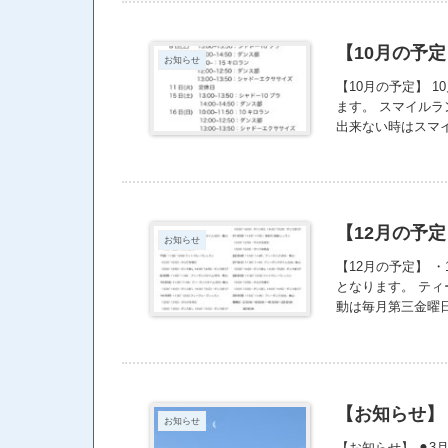
【10月の予
お知らせ
【10月の予定】 
ます。 スマイルラ
出来ない時はスマ
た、火曜日の定休
その日に返信する
【12月の予
お知らせ
【12月の予定】 
となります。 テ
動は毎月第三金曜
お願いいたします。 
常営業です。 ・Instagr
igsh=cG5hNGpybm
をお伝えしていま
い。
【お知らせ】
お知らせ
【お知らせ】 ⚫︎