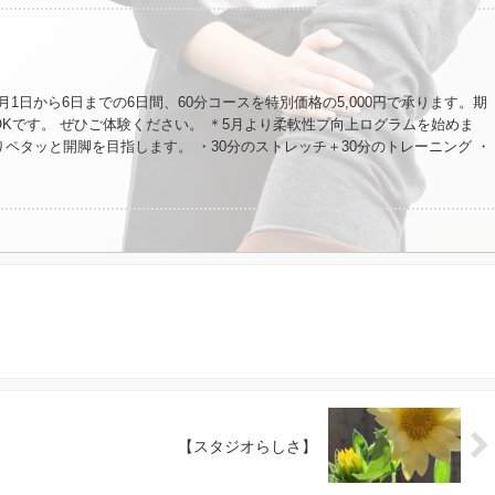
】
5月1日から6日までの6日間、60分コースを特別価格の5,000円で承ります。期
Kです。 ぜひご体験ください。 ＊5月より柔軟性プ向上ログラムを始めま
ペタッと開脚を目指します。 ・30分のストレッチ＋30分のトレーニング ・
り70日限定 ・料金：60,000円(税込) ・担当・ストレッチ：栗山 トレーニン
を大募集します。股関節の柔らかさは、日常生活を変えますよ。ランニングに
！ ＊ストレッチの時間を準備と片付けの時間を含めた30分又は60分にさせ
施術を30分又は60分行うと、ご予約が続く場合、遅れる原因になっています
さい。 ＊「夏までに体を引き締める！腸活×発酵食品で代謝アップ」オンラ
日20時より開催します。 まだ間に合いますので、参加希望の方はお知らせく
情報お伝えします。
【スタジオらしさ】