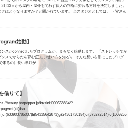
、3月13日から屋内・屋外を問わず個人の判断に委ねる方針を決定しました。
スクはどうなりますか？と聞かれています。 当スタジオとしては、 ・皆さん
人の判断 ・私たちは当面の間マスクを着用 とします。 個人の判断って難
しいって方もいるかと思いますが、ご理解願います。 ⚫︎26日の楽ラン基礎
︎ 26日の楽ラン基礎レッスンは、中止といたします。 参加しようと思ってい
。 ⚫︎スタジオへの入退室について⚫︎ スタジオへの入退室はレッスンやスト
分程度まででお願いしています。 大勢でのレッスンでは、更衣室の数が少な
Program始動】
けしますが、ご協力いただきますようお願いします。
ンスがconnectしたプログラムが、まもなく始動します。 『ストレッチでか
ンスでからだを育む(正しい使い方を知る)』 そんな想いを形にしたプログ
で来るのに長い年月が...
を借りて】
beauty.hotpepper.jp/kr/slnH000558864/?
og=mt()ti(dsa-
)cr(633903785037)fi(54335642873)gi(24361730194)ci(373272514)lc(1009255
d=CjwKCAiA7IGcBhA8EiwAFfUDsVWdRuC6xIyHzznm5ipHuxXxT7w9Fepfpoz5D
tmRoCyVEQAvD_BwE&gclsrc=aw.ds