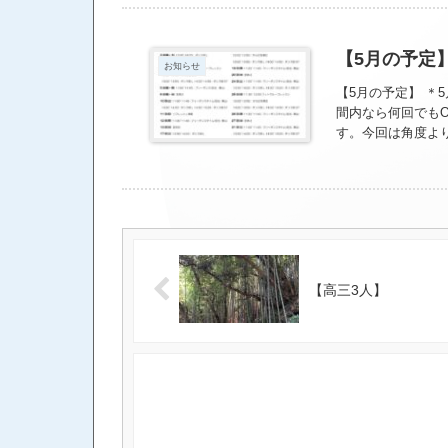
【5月の予定
お知らせ
【5月の予定】 ＊
間内なら何回でもO
す。今回は角度より
全10回 ・開始日よ
グ：江原 参加者
課題のある人も是非
ていただきます。 
ので、ご理解くだ
インセミナーを本
ださい。 ZOOM
【高三3人】