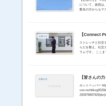
について、政府は
数名の方からもマ
のマスクの着用は個
しいから、決めて欲
レッスンについて⚫
た方、ごめんなさい
レッチの前後10
【Connect 
お知らせ
く、ご迷惑をおか
ストレッチと社交ダ
らだを整え、社交ダ
ラムです。 ここま
【皆さんの力
お知らせ
ホットペッパー https://
vos=evhbksg0029&p
293978897929)dv(m
)ps()nw(g)&gcli
yZFSVMFgZcOeOC