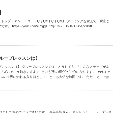
るとからだも心も固まって、自己満足のダンスを踊る。そうするとダンスは逃
だ。 色んなものをしっかり感じ、見据えること…これが大事なんだけど伝わ
】
トップ・アンド・ゴー QQ QaQ QQ QaQ タイミングを変えて一瞬止ま
ttps://youtu.be/VLYgg1PPql8?si=FUpDaUJB5spcdNtH
ループレッスンは】
プレッスンは】 グループレッスンでは、どうしても 「こんなステップがあ
リズムでこう動きますよ」 という“形の紹介”が中心になります。 それはそ
ンスの世界に触れる入り口として、とても大切な時間です。 ただ、そこでは
人ひとりのからだの使い方や癖、 どこに無理が生まれているか、 どう動けば
を丁寧に扱うことはできません。 だから私は、グループレッスンを「入口」
。 ダンスを知る入口。動く楽しさを感じる入口。 もしあなたが、 ただ振り
く、 「自分のからだで踊りたい」 「無理なく、長く動けるようになりた
 そのとき初めて、個人レッスンが本当の意味を持ちます。 形だけでは、ダ
には届きません。 だからこそ、からだと向き合う時間が必要なのです。
明けましておめでとうございます。 今年も皆さんとストレッチ、ラン、ダンス