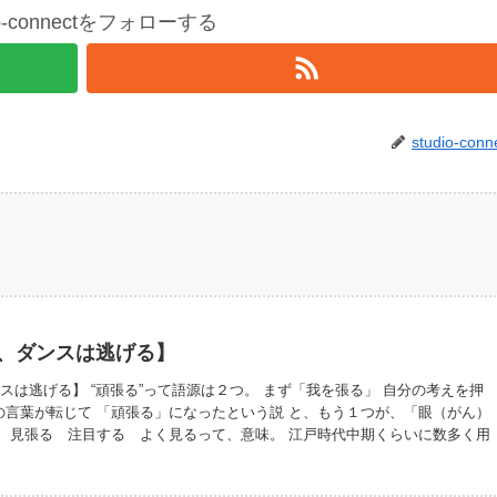
io-connectをフォローする
studio-conn
と、ダンスは逃げる】
ンスは逃げる】 “頑張る”って語源は２つ。 まず「我を張る」 自分の考えを押
の言葉が転じて 「頑張る」になったという説 と、もう１つが、「眼（がん）
る 見張る 注目する よく見るって、意味。 江戸時代中期くらいに数多く用
だとか。 ここから転じて「頑張る」になったという説。「頑」は、単に当て
面白い。 社交ダンスは２つ目の眼張るの方が上達する。 だってペアダンス