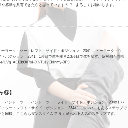
長や感動を共有できたらと思っていますので、よろしくお願いします。
ーヨーク・ツー・レフト・サイド・ポジション 2341 ニューヨーク・ツ
・ポジション 2341 1歩目で体を開き2,3歩目で体を戻す。反対側も同様
.be/UVg_ACI2bO0?si=XNTu1vCkInmy-BPJ
ャ⑥】
 ハンド・ツー・ハンド・ツー・ライト・サイド・ポジション 234&1 ハ
・ツー・レフト・サイド・ポジション 234&1 ルンバにもあるステップで
クと同様、こちらもダンスタイムで 良く踊られる人気のステップです。
/wrTO2Ei-aTo?si=z9ZNaccvWr2SPfMW