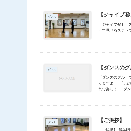
だからね。 頑張
げていっちゃうん
るかな？
【ジャイブ⑧
ダンス
【ジャイブ⑧】 ス
って見せるステップです。 h
【ダンスのグ
ダンス
【ダンスのグルー
りますよ」 「この
れで楽しく、 ダ
どうしても、 一
楽になるか、まで
だと考えています
を覚えるだけでな
い」と思うなら、
【ご挨拶】
ダンス
ンスの深い楽しさ
【ご挨拶】 新年