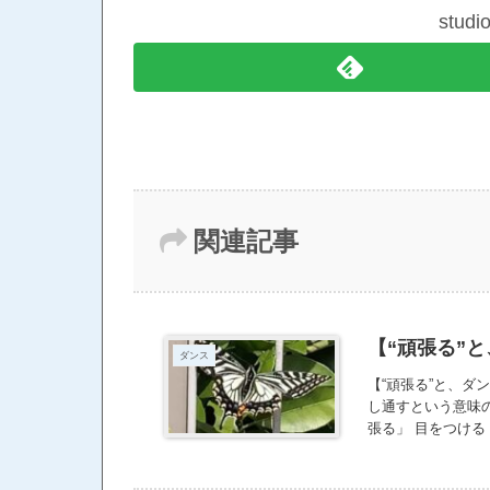
stud
関連記事
【“頑張る”
ダンス
【“頑張る”と、ダ
し通すという意味
張る」 目をつけ
いられていた言葉
字。 これ、すごく