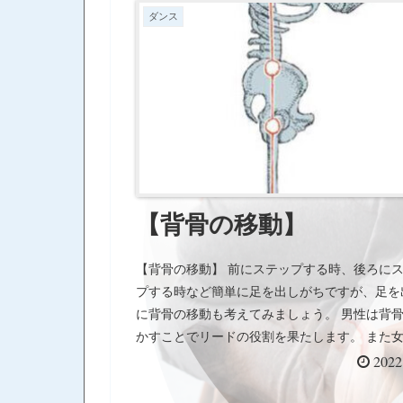
ダンス
【背骨の移動】
【背骨の移動】 前にステップする時、後ろに
プする時など簡単に足を出しがちですが、足を
に背骨の移動も考えてみましょう。 男性は背
かすことでリードの役割を果たします。 また
男性の背骨の移動を感じればどの方向に動けば
2022
分かりやすくなりますよ。 軸足（体重が乗っ