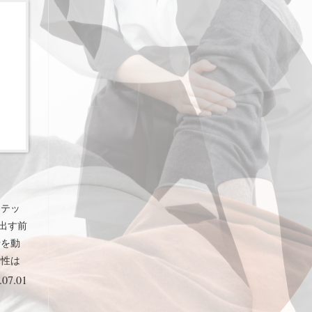
ステッ
出す前
骨を動
女性は
良いか
.07.01
ている