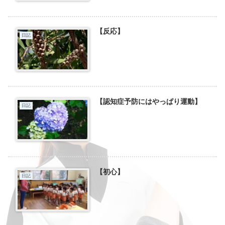
【反応】
日記
【認知症予防にはやっぱり運動】
日記
【初心】
日記