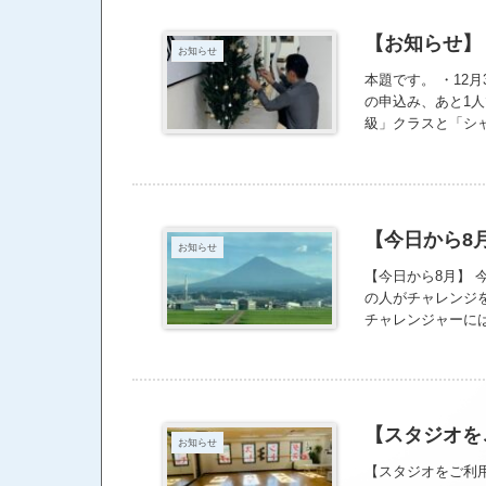
【お知らせ】
お知らせ
本題です。 ・12月
の申込み、あと1人
級」クラスと「シ
クラスは、ストレ
＋トレーニングとし
種目は「サンバ」 
集まってね。 月曜日
【今日から8
お知らせ
【今日から8月】 
の人がチャレンジ
チャレンジャーに
レンジして欲しい
ないで、尊いこと
クティブストレッ
人だなって思う。
【スタジオを
お知らせ
【スタジオをご利