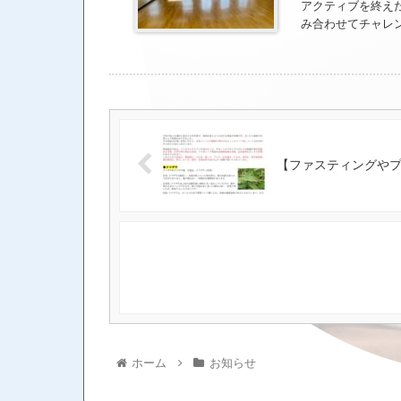
アクティブを終え
み合わせてチャレ
日になりました。
ゃ。 新しい年を
ます。 皆さんに
入退室は、レッス
にスタッフから声
ッスンまたはレッ
い。 ②時間に遅
【ファスティングや
替えは更衣室をお
い。 ⑤レッスン
対するプライベー
ださい。 ⑦レッ
っている曲名は、
いただきます。ま
後にお願いします
ーズ又はバレエシ
シューズは基本的
トに備えて、スポー
前日の21時まで
ホーム
お知らせ
ください。公式LI
た連絡の返信は基
き物はご遠慮させ