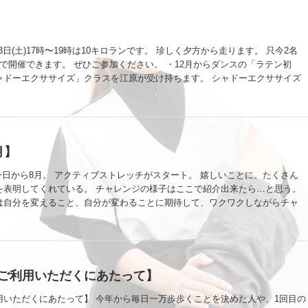
3日(土)17時〜19時は10キロランです。 珍しく夕方から走ります。 只今2名
で開催できます。 ぜひご参加ください。 ・12月からダンスの「ラテン初
ャドーエクササイズ」クラスを江原が受け持ちます。 シャドーエクササイズ
ッチを受けている人なら、レッスンとして受けていただけます。 有酸素運動
て進めていきます。 踊れない人でも参加出来る内容です。 ちなみに12月の
“脱力”と“股関節の開放”がねらいです。 脱力が苦手な人、股関節がかたい人、
 13時から 日曜日 13時から
月】
今日から8月。 アクティブストレッチがスタート。 嬉しいことに、たくさん
を表明してくれている。 チャレンジの様子はここで紹介出来たら…と思う。
は自分を変えること、自分が変わることに期待して、ワクワクしながらチャ
。 大きな変化は、小さな変化の積み重ねだから、小さな変化だからと軽くみ
だと思って、小さな変化を楽しんで欲しい。 私もチャレンジャーの変化とア
チの効果に期待しながら、一緒に変化を見守りたい。 富士山を見ると、日本
桜もだけど。
ご利用いただくにあたって】
用いただくにあたって】 今年から毎日一万歩歩くことを決めた人や、1回目の