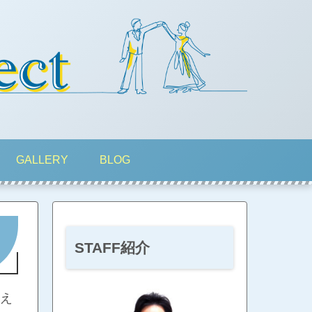
GALLERY
BLOG
STAFF紹介
え