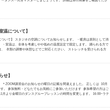
ィーダンス一式をマスターしましょうです。 詳細は添付画像をご確認くださ
室温について】
について】 スタジオの空調についてお知らせします。 ・暖房は原則として消
。 ・室温は、全体を考慮しやや低めの温度設定で固定します。 踊られる方で
は、 衣類の調整や休憩などでご対応ください。 ストレッチを受けられる方
れまでより低めになりますので、 羽織るもの等での調整をお願いいたしま
ンの操作（ON／OFF・温度調整）は、 必ずスタッフが行います。 ご希望
タッフまでお声がけください。
らせ】
 ＊ZOOM講習会のお知らせの曜日の記載を間違えました。 正しくは 10月
00〜 です。 参加無料・どなたでもお気軽にご参加いただけます 参加希望の方はご
11月より金曜日のダンスグループレッスンの時間を変更します。 16:00~ラテ
ンダードになります。