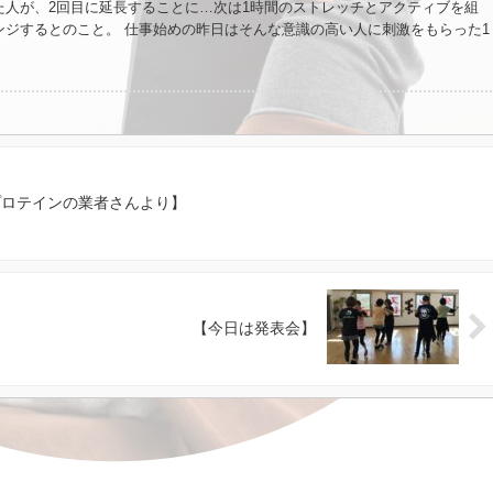
た人が、2回目に延長することに…次は1時間のストレッチとアクティブを組
ンジするとのこと。 仕事始めの昨日はそんな意識の高い人に刺激をもらった1
 よっしゃー！私もやるよーーー！ 掛け声だけにならないようにしなくっち
迎えましたので、スタジオをご利用いただくにあたってのお願いを以下に記し
気持ちよく使っていただけるよう、ご理解の程よろしくお願いいたします。 ①
ンの前後10分以内にお願いします。10分より前にいらした場合は、入室せず
をかけられるまではエレベーター前の椅子でお待ちください。レッスンとレ
スンとストレッチの間が空いてしまう方も入退室は同じようにしてくださ
れた場合は、レッスン及び施術時間が短くなりますのでご注意ください。 ③着
プロテインの業者さんより】
使いください。 ④入室後時間になるまでは、ソファーに座ってお待ちくださ
中に他人に教えることやアドバイスすることはお控えください。 ⑥スタッフに
トな質問はご遠慮ください。質問されてもお答え致しかねますのでご承知く
スン内容のご質問は、レッスン時間内にお願いいたします。 ⑧レッスン中に使
お伝えいたしかねます。 ⑨静止画ならびに動画の撮影・録音は不可とさせて
た動画を観てのアドバイスは致しかねます。 ⑩メモをとる場合は、レッスン
【今日は発表会】
。 ⑪レッスンには、シューズが必要です。シューズは、ティーチャーズシュ
ューズをご用意ください。足への負担を考えてこの2種類に限定し、その他の
に不可と致します。 ⑫レッスン中のケガやスタジオに来るまでのアクシデン
ツ安全保険の加入をおすすめします。 ⑬欠席などの連絡は、公式LINEより
にお願いします。それ以降の連絡は、キャンセル料をいただきますのでご注意
NEが未登録の方はご登録ください。 ⑭定休日及びリフレッシュ休暇日に届い
本的には行いませんのでご注意ください。 ⑮旅行のお土産等、皆様からの頂
ていただいております。お気持ちだけ頂戴致しますので、お持ちにならない