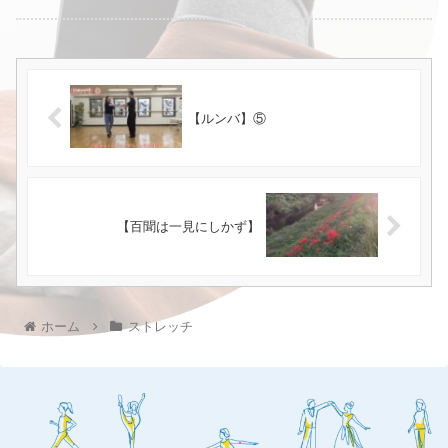
【ルンバ】⑤
【百聞は一見にしかず】
ホーム
ストレッチ