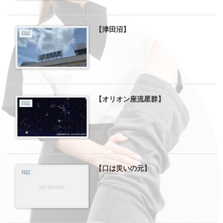
【津田沼】
日記
【オリオン座流星群】
日記
【口は災いの元】
日記