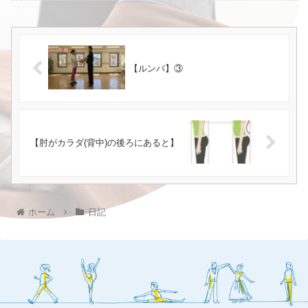
【ルンバ】③
【肘がカラダ(背中)の後ろにあると】
ホーム
日記