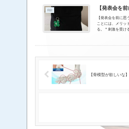
担任として預かっ
のだと思います。
【発表会を前
日記
もたちの未来を思
こうして会いに来
【発表会を前に思
を押してもらえた
ことには、メリット
当に幸せなことで
る。 * 刺激を受け
成感や満足感が得ら
とは、悪いことで
て、 他人を批判
べるのではなく *
比べても意味がない
う ってなるといい
表会があります。
【骨模型が欲しいな
願っています。