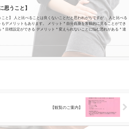
た子どもたちにも本気で向き合っていた。 だからこそ、妥協ができなかった
 完璧だったとは思いません。 不器用だったかもしれない。 それでも、子ど
に思うこと】
う気持ちだけは、誰にも負けないつもりでした。 それから年月が経ち、また
てくれること。 あの時間が、決して間違いではなかったのだと、そっと背中
うこと】 人と比べることは良くないことだと思われがちですが、 人と比べる
気がしました。 時間を越えてつながっているご縁があること。 それは、本
もデメリットもあります。 メリット * 自分自身を客観的に見ることができ
すね。
る * 目標設定ができる デメリット * 変えられないことに悩む恐れがある * 達
れにくくなる * 偏った見方をしてしまう メリットもあるから人と比べるこ
はないんだけど、 人と比べるのはあくまでも自分に対してするものであっ
・評価するものではないってことを忘れてはいけないんだと思います。 人と比
 自分の成し遂げたことに目を向ける * 他人を切磋琢磨する仲間だと認識する *
事を理解する * 比較対象を過去の自分にする * 人と違って当たり前だと思
なって思います。 なかなか難しいですけどね。 12月24日には、ダンスの発
 人と比べるのではなく、自分を見つめる＆認める時間になってくれることを
】
【観覧のご案内】