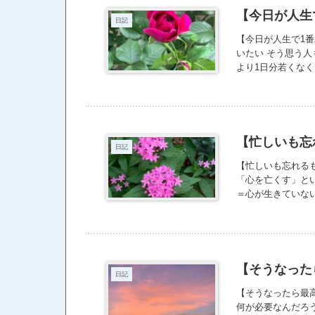
【今日が人生
日記
【今日が人生で1
いたい そう思う人
より1日分若くなく
みるといいのではな
い日だから…と始
しまいますよ。 や
え方が私は好きです
スタジオのバラです
【忙しいも忘
日記
ン・デ・スリース
【忙しいも忘れる
「心を亡くす」と
＝心が生きていな
ことはない。 し
いるんじゃないか
ジティブに、積極
聴く？】 【社交ダンスを
【そうなった
日記
【そうなったら最
何が必要なんだろ