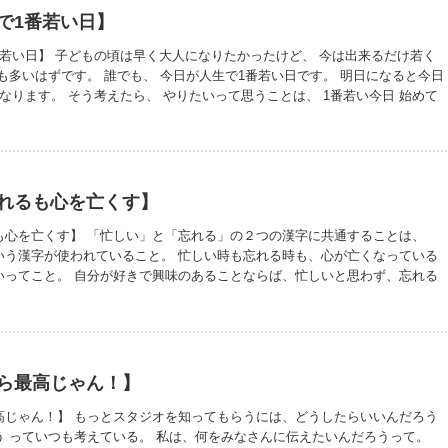
で1番若い日】
番若い日】 子どもの頃は早く大人になりたかったけど、 今は出来るだけ若く
も多いはずです。 誰でも、 今日が人生で1番若い日です。 明日になると今日
なります。 そう考えたら、 やりたいって思うことは、 1番若い今日 始めて
いのかと思います。 もう歳だから… を言い訳にせず、 今日が人生で1番若
めてみませんか？ あーだこーだって考え過ぎていると、タイミングを逃して
ってみて問題があったら、その時に考える。 とにかくやってみる そんな考
。 今日が人生で1番若い日。 皆さんばどんな1日を過ごしますか？ 昨日の
。 今日と明日のお休みの間に咲いちゃいますね。 バラの名は 「ル・タ
れるも心を亡くす】
゙」 深みのある赤紫色が珍しいです。
も心を亡くす】 「忙しい」と「忘れる」の２つの漢字に共通することは、
いう漢字が使われていること。 忙しい時も忘れる時も、心が亡くなっている
いってこと。 自分が好きで興味のあることならば、忙しいと思わず、忘れる
かし、嫌いで興味のないことになると、忙しく思い、忘れることが多くなって
って思うんだ。 とにかく何かをやる時は、意に則していないことであれ、ポ
的に、能動的に取り組めるといいよね。 昨日と今日のブログ 【音楽は聞く？
踊る時は子供の頃みたいに自分を信じて】 https://ameblo.jp/keicoyori/
ら最高じゃん！】
高じゃん！】 もっとスタジオを知ってもらうには、どうしたらいいんだろう
う っていつも考えている。 私は、何をみなさんに伝えたいんだろうって。