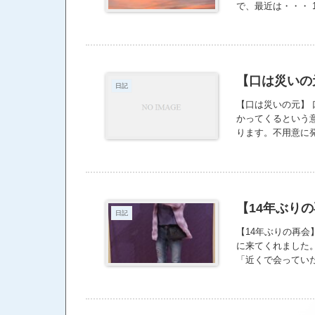
で、最近は・・・ 
る。 ・可動域が
すくなるのでからだ
かすことで、自然
も活性化。 ・普段
康に ・「整える
【口は災いの
日記
り、見た目も若々
く。 ・からだだ
【口は災いの元】
かってくるという
ります。不用意に
戻って来てしまう
となっているのは
なり」という言葉
る、下は槍よりも
う私は、「言わな
【14年ぶり
日記
のではないかと思
と伝わらない… 
【14年ぶりの再
いです。 日々努力
に来てくれました
「近くで会っていた
と変わらない笑顔
どものことになる
も、あの頃の私に