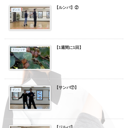
【ルンバ】②
ダンス
【1週間に1回】
ストレッチ
【サンバ⑦】
ダンス
【ジルバ】