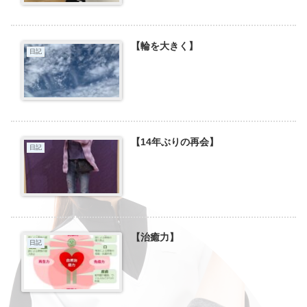
【輪を大きく】
日記
【14年ぶりの再会】
日記
【治癒力】
日記