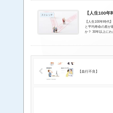
【人生100年
ストレッチ
【人生100年時代
と平均寿命の差が
か？ 30年以上
は、70代が「タ
80代を迎えられる
を意味し、若いこ
うちに「歳だから
ほとんどなくなっ
まいます。 70
切だとあります。
【血行不良】
見つけておく必要
始めてみませんか