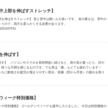
中上部を伸ばすストレッチ】
部を伸ばすストレッチ】 首と背中は硬い人が多いです。 首の硬さは、背中の
まうので、両方を柔らかくする必要があります。
jReDSXATFfU
を伸ばす】
ばす】 パソコンやスマホを長時間使い続けると、肩や首が凝ったり、目や
、様々な不調を感じるものです。でも実は「腕」もとても疲れています！
うちに酷使され疲労が溜まりやすい部分。前腕（肘から手首）の疲れを取り
ょう。 https://youtu.be/64_CVQUR4g0?si=JrSsJJ9Iz-xCJvHu
ウィーク特別価格】
ーク特別価格】 ゴールデンウィークも後半に入りました。 今日は特別価格の