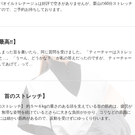
ンパオイルトレナージュは好評で空きがありませんが、栗山の60分ストレッチ
すので、ご予約お待ちしております。
高‼️】
しまった旨を書いたら、同じ質問を受けました。 「ティーチャーはストレッ
と…。 「うーん、どうかな？」 が私の答えだったのですが、 ティーチャー
てあげて」って...
 首のストレッチ】
のストレッチ】 約５〜６kgの重さのある頭を支えている首の筋肉は、疲労が
。無理な姿勢を続けているとさらに大きな負担がかかり、コリなどの原因に
辺には細かい筋肉があるので、反動を受けずにゆっくり行います。
VLsKZjnrEI