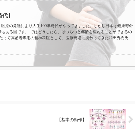
時代】
】 医療の発達により人生100年時代がやってきました。しかし日本は健康寿命
最もある国です。 ではどうしたら、はつらつと年齢を重ねることができるの
にわたって高齢者専用の精神科医として、医療現場に携わってきた和田秀樹氏
ーニングポイント」だと指摘。70代を無事乗り越えることができれば、元気な
と言います。 ただ、裏を返せば、70代には注意すべき危険が潜んでいること
ろのようにはいかないことを、逆に面白がることを推奨しています。 70代の
」といろいろなことを諦めてしまうと、80代になったころにはできることが
てしまいます。というより「やってみようかな」という気持ちすら消えてし
代にいくつも自分にとって楽しみなこと、好きなことをやり続けていくことも大
 そのためには、ある程度自由に動けるうちに、楽しみなこと、好きなことを
がありますね。 皆さんにはそれがありますか？なければ、ウォーキングから
？
【基本の動作】