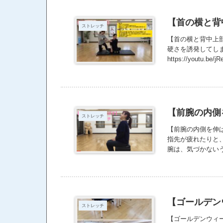
【首の横と背
ストレッチ
【首の横と背中上
硬さを誘発してし
https://youtu.be/
【前腕の内側
ストレッチ
【前腕の内側を伸
指先が疲れたりと
腕は、気づかない
疲れをリセットしていきまし
【ゴールデン
ストレッチ
【ゴールデンウィ