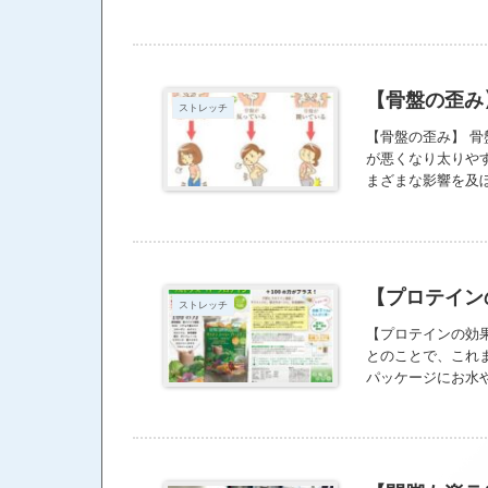
た。 それだけで
て、こういうこと
てみて。受けてみ
【骨盤の歪み
ストレッチ
【骨盤の歪み】 骨盤が
が悪くなり太りやすい
まざまな影響を及
状が異なります。 
もが張りやすいなど
症状：猫背・垂れ尻
みで産後の方に多い
尻の筋肉に左右差が
【プロテイン
ストレッチ
合型の方も案外多
ンを片側だけで持
【プロテインの効
＋日常生活の癖の
とのことで、これ
パッケージにお水
て飲んでいる人が
す。 豆乳のデメリ
・豆乳に添加物がた
しにくく下痢を起こ
が悪くなり消化器