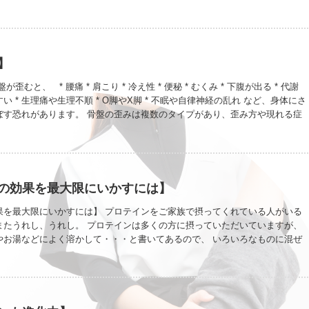
なく、体重まで自然に落ちて、毎日の動きが軽くなったんです。 「整える」っ
なんだと初めて実感しました。 だからこそ伝えたい。 施術ストレッチを受け
ないと、この感覚はわからないから。
】
歪むと、 * 腰痛 * 肩こり * 冷え性 * 便秘 * むくみ * 下腹が出る * 代謝
 * 生理痛や生理不順 * O脚やX脚 * 不眠や自律神経の乱れ など、身体にさ
ぼす恐れがあります。 骨盤の歪みは複数のタイプがあり、歪み方や現れる症
【前傾タイプ】 * 特徴：女性に多い * 主な症状：腰痛・下腹が出る・太も
 【後傾タイプ】 * 特徴：筋力低下や加齢によって起こることが多い * 主な
・垂れ胸・肩こりなど 【開きタイプ】 * 特徴：骨盤が横に開くタイプの歪
 * 主な症状：下半身太り・O脚など 【左右傾きタイプ】 * 特徴：お腹やお
あると起こる * 主な症状：腰痛・背骨の曲がり・肩こり・外反母趾など 混
の効果を最大限にいかすには】
いです。 骨盤の歪みは、日常生活の癖で起こることがほとんどです。 カバ
つ、足を組む、うつ伏せで寝るなどを無意識にしていませんか？ ストレッチ
果を最大限にいかすには】 プロテインをご家族で摂ってくれている人がいる
改善で骨盤の歪みを直していきましょう！
またうれし、うれし。 プロテインは多くの方に摂っていただいていますが、
やお湯などによく溶かして・・・と書いてあるので、 いろいろなものに混ぜ
いるようです。 そこで、今回は、混ぜて飲むもののデメリットをお伝えしま
ット ・豆乳のたんぱく質の分解がしにくい ・分解に酵素を消費してしまう
っぷり入っているものが多い 牛乳のデメリット ・骨が弱くなる、 ・消化
しやすい ・動物性の為、腸内環境が悪化 スムージー ・体を冷やす ・血流
の正常な動きが阻害される ってことで常温の水、ぬるま湯が一番です。 豊富