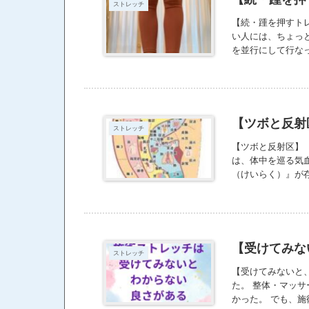
ストレッチ
【続・踵を押すト
い人には、ちょっ
を並行にして行な
皆さんに試して欲
【ツボと反射
ストレッチ
【ツボと反射区】
は、体中を巡る気
（けいらく）』が存
ろです。 「反射
足裏や手のひらに
活性化させる効果
っています。 し
るとも思っていま
【受けてみな
ストレッチ
チ以外のことでも
【受けてみないと
た。 整体・マッ
かった。 でも、