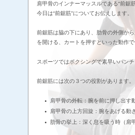
肩甲骨のインナーマッスルである“前鋸
今日は“前鋸筋”についてお伝えします。
前鋸筋は脇の下にあり、肋骨の外側から
を開ける、カートを押すといった動作で
スポーツではボクシングで素早いパンチ
前鋸筋には次の３つの役割があります。
肩甲骨の外転：腕を前に押し出す
肩甲骨の上方回旋：腕をあげる動
肋骨の挙上：深く息を吸う時（肩