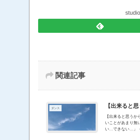
stud
関連記事
【出来ると思
ダンス
【出来ると思うか
いことがあまり無
い…できない…」
ャーは自称 “天才