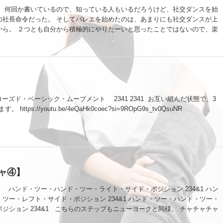
】 何回か書いているので、知っている人もいるだろうけど、社交ダンスを始
の社長命令だった。 そしてバレエを始めたのは、あまりにも社交ダンスが上
から。 ２つとも自分から積極的にやりたーいと思ったことではないので、楽
は時間がかかった。 バレエなんて最近やっと楽しめている。楽しいと思える
たな。 まぁ全く合わないってものもあるんだろうけど、ある程度続けてみると
てあるんだなと… 楽しくなる前にやめてしまうことがきっとたくさんあるん
時には諦めることも必要なのかもだけど、続けてみるって思考も大事なんだと
ている。 やっぱり継続は力なんだとね。 金木犀の香りが秋を感じさせてくれ
そうだけど、意識を向けたら小さい秋はそこらじゅうで感じられるんだろう
ーズド・ベーシック・ムーブメント 2341 2341 お互い組んだ状態で、3
https://youtu.be/4eQaHk0coec?si=9ROpG9s_tv0QsuNR
ャ④】
 ハンド・ツー・ハンド・ツー・ライト・サイド・ポジション 234&1 ハン
ツー・レフト・サイド・ポジション 234&1 ハンド・ツー・ハンド・ツー・
ジション 234&1 こちらのステップもニューヨークと同様、 チャチャチャ
https://youtu.be/woUhzB5dFsk?si=OpwLYtC_XbHszlPf