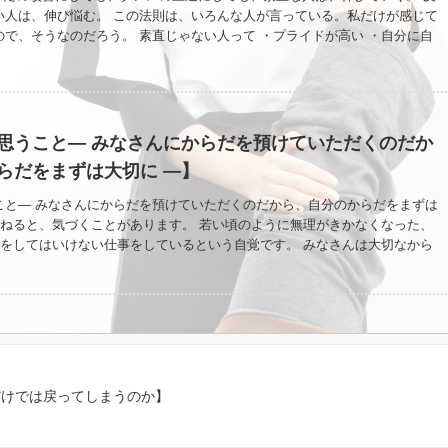
い人は、伸び悩む。 この法則は、いろんな人が言っている。私だけが感じて
で、そうなのだろう。 素直じゃない人って ・プライドが高い ・自分に自
も優れているかが気になる ・依存心がある ・ネガティブな感情を隠してい
る。 どんな風に過ごしても、時間は同じように流れる。 だとしたら、素直
に生きていけるんだと思うんだ。 今日のブログ 【社交ダンスのステップは足
://ameblo.jp/keicoyori/
思うこと― みなさんにからだを預けていただくのだか
らだをまずは大切に ―】
こと― みなさんにからだを預けていただくのだから、自分のからだをまずは
重ねると、気づくことがあります。 若い頃のように無理がきかなくなった、
理をしてはいけない仕事をしているという自覚です。 みなさんは大切なから
ださっている。 その時間は一人一人の真剣な時間です。 だからこそ、私自
ンが何より大事だと、 最近とくに思うようになりました。 予約を詰めすぎ
んと食べること。 ちゃんと眠ること。 違和感を放置しないこと。 特別なこ
。 でもその当たり前が守れているかどうかで、 目の前の一人に向き合える
す。 疲れていると感覚は鈍り、 余裕がないと小さな変化に気づけません。
うに施術やレッスンをしたくない。 その日のその人のからだを、きちんと感
からまず、自分のからだを大切にする。 それは甘えではなく責任です。 歳を
だけでは戻ってしまうのか】
量より質を選びたい。 一人一人に、ちゃんと集中できる自分でありたいので