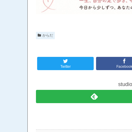
からだ
Twitter
Faceboo
stud