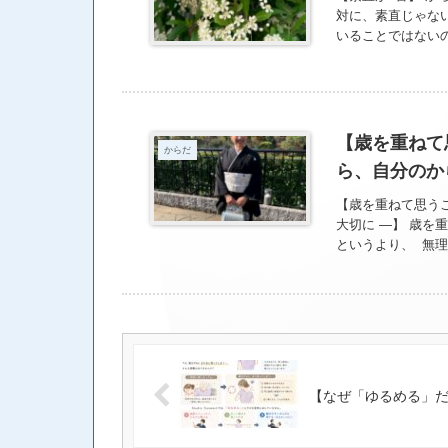
対に、素直じゃな
いることではないの
信がない ・人より
る などの特徴があ
な方が、楽しく楽
し算でできている】 https
【歳を重ねて
からだ
ら、自分のか
【歳を重ねて思う
大切に ―】 歳を
というより、 無
だを私に預けてく
身のコンディショ
ないこと。 ちゃ
とではありません
集中力は変わりま
私は流れ作業のよ
じ取りたい。 だ
【なぜ「ゆるめる」
重ねたからこそ、
す。