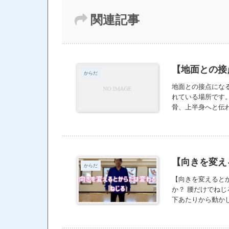
関連記事
【地面との接
からだ
地面との接点にな
れている場所です
骨、上半身へと伝わ
【向きを変え
からだ
【向きを変えると
か？ 腰だけでね
下あたりから動か
ちょっとした違い
きるところから少