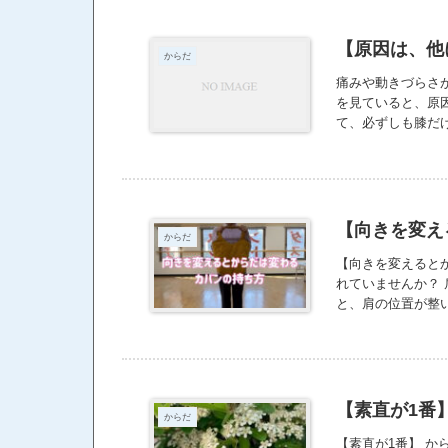
【原因は、他
からだ
痛みや動きづらさ
を見ていると、原
て、必ずしも膝だけ
【向きを変え
からだ
【向きを変えると
れていませんか？
と、肩の位置が整
っていきます。
【素直が1番
からだ
【素直が1番】 