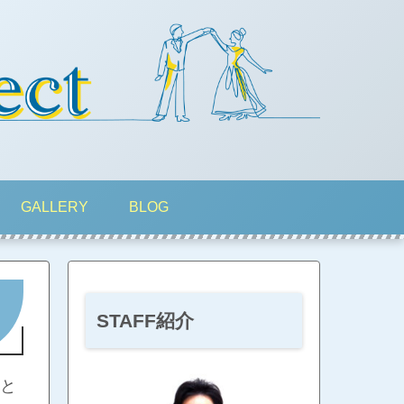
GALLERY
BLOG
STAFF紹介
と