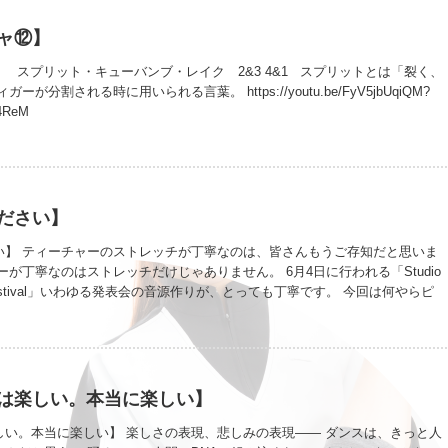
されたステップ。 例） 1.右足 左足と同一線上に前進し、次いで回転、右
.左足に体重を移す 3.右足 横へ 今週投稿のスポットターン、来週投稿のスイ
ャ⑫】
も大事。 YouTubeを繰り返し観て、違いを理解してね。 スポットターンは
イントだよ。
 スプリット・キューバンブ・レイク 2&3 4&1 スプリットとは「裂く、
ーが分割される時に用いられる言葉。 https://youtu.be/FyV5jbUqiQM?
4ReM
ださい】
い】 ティーチャーのストレッチが丁寧なのは、皆さんもうご存知だと思いま
ーが丁寧なのはストレッチだけじゃありません。 6月4日に行われる「Studio
ce Festival」いわゆる発表会の音源作りが、とっても丁寧です。 今回は何やらピ
あったみたいで、 すごい集中力と丁寧さで音源を作っていましたよ。 いい感
です。 私の持っていない能力だなって思います。 こんなに丁寧に音源を作る
見ていて、 “もっとたくさんの人に踊って欲しかったな” って思います。そ
人に発表会を観て欲しいな” って思います。 ストレッチが縁でダンスを始めた
て、コツコツ練習してきた成長もみせてくれると思います。 そこも観て欲し
は楽しい。本当に楽しい】
スを身近に感じてもらえるはずです。 6月4日にまだ予定が入っていない人は
い。 13時30分からアミュゼ柏で開催します。 ダンスを習っていない人が観
しい。本当に楽しい】 楽しさの表現、悲しみの表現—— ダンスは、きっと人