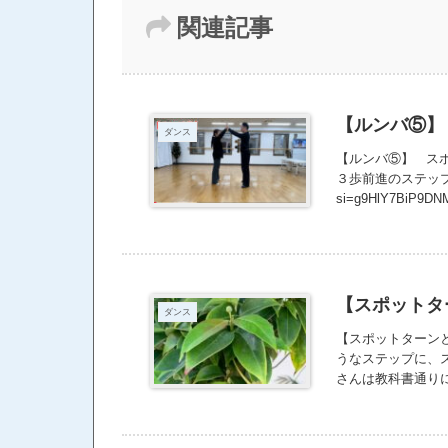
関連記事
【ルンバ⑤】
ダンス
【ルンバ⑤】 ス
３歩前進のステップを踏む
si=g9HlY7BiP9DN
【スポットタ
ダンス
【スポットターンと
うなステップに、
さんは教科書通り
る。 〈スポット・
ステップ。 左へ
われ、「横へ」で