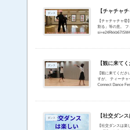
しながら3歩で構成
足後ろで終わる 2
【チャチャチ
ダンス
ッチターンはとって
『3歩前進』がポ
【チャチャチャ⑫】
割る」等の意。 フィガ
si=e24Rkkb67ISM
【観に来てく
ダンス
【観に来てくださ
すが、 ティーチャ
Connect Dan
ピッと閃くものが
じにできたみたい
ティーチャーの姿を
して “たくさんの
人がダンスを始め
【社交ダンス
ダンス
いです。 社交ダン
是非観に来てくださ
【社交ダンスは楽