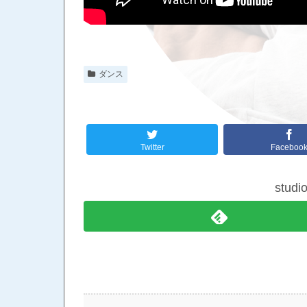
ダンス
Twitter
Faceboo
stud