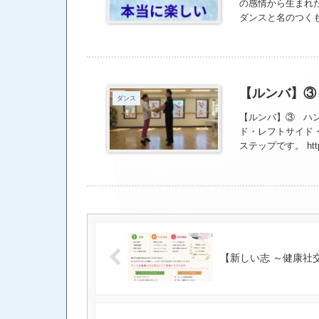
に来てくれる場合
の感情から生まれ
ダンスと名のつく
ンス”であること。
まらなく好き。 
【ルンバ】③
ダンス
【ルンバ】③ ハン
ド・レフトサイド・
ステップです。 https:/
【新しい志 ～健康社