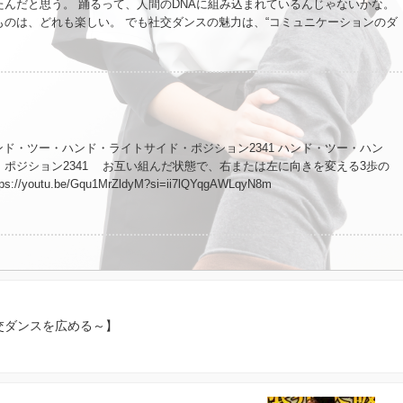
は無料です。 よろしくお願いします。
たんだと思う。 踊るって、人間のDNAに組み込まれているんじゃないかな。
ものは、どれも楽しい。 でも社交ダンスの魅力は、“コミュニケーションのダ
 相手を感じると、ひとつの音楽を共有できる瞬間がある。 その瞬間が、た
社交ダンスは楽しい。本当に楽しい。
ド・ツー・ハンド・ライトサイド・ポジション2341 ハンド・ツー・ハン
ポジション2341 お互い組んだ状態で、右または左に向きを変える3歩の
/youtu.be/Gqu1MrZldyM?si=ii7lQYqgAWLqyN8m
交ダンスを広める～】