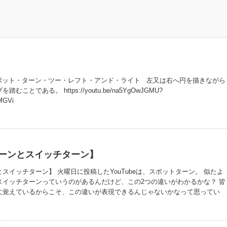
ポット・ターン・ツー・レフト・アンド・ライト 左又は右へ円を描きながら
ことである。 https://youtu.be/na5YgOwJGMU?
MGVi
ーンとスイッチターン】
スイッチターン】 火曜日に投稿したYouTubeは、スポットターン。 似たよ
スイッチターンっていうのがあるんだけど、この2つの違いがわかるかな？ 皆
に覚えているからこそ、この違いが表現できるんじゃないかなって思ってい
ターン〉 男子又は女子によりソロで、左又は右へ円を描きながら 3歩前進の
回転する時は右足で始め、右へ回転する時は左足で始める。最終歩は前進で行
終わる。 〈スイッチ・ターン〉 男子又は女子によりソロで、左又は右へ回転