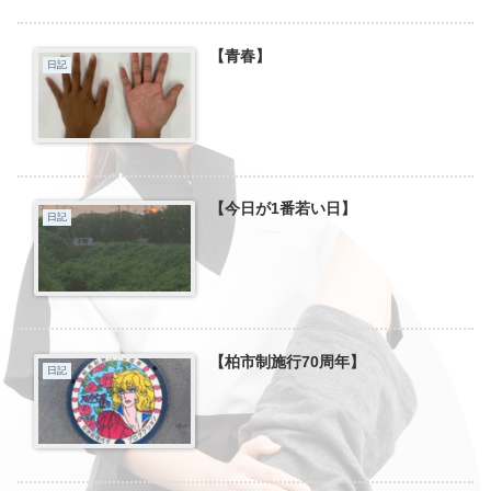
【青春】
日記
【今日が1番若い日】
日記
【柏市制施行70周年】
日記