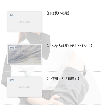
【口は災いの元】
日記
【こんな人は夏バテしやすい！】
日記
【「信用」と「信頼」】
日記