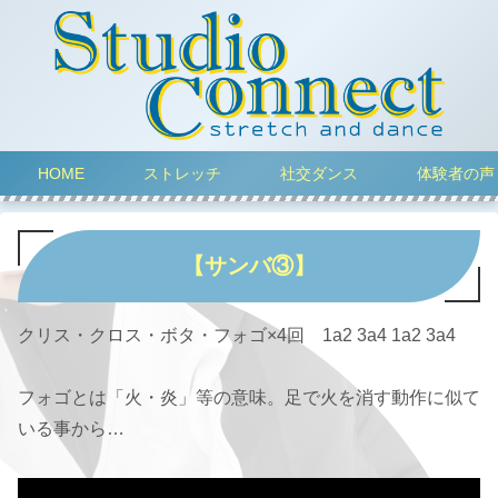
HOME
ストレッチ
社交ダンス
体験者の声
【サンバ③】
クリス・クロス・ボタ・フォゴ×4回 1a2 3a4 1a2 3a4
フォゴとは「火・炎」等の意味。足で火を消す動作に似て
いる事から…