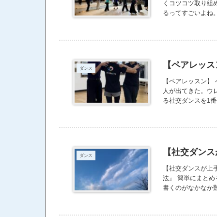
くコツコツ取り組
るってすごいよね
な。 ダンスは楽
とね。 昨日の発
さんの種目が踊れ
入る。 私はワクワ
疲れ様でした。
【ペアレッス
ダンス
【ペアレッスン】
人が出てきた。ウ
る社交ダンスを1
ゃうところも、生
な？ それをひと
問もたくさん出て
同士で踊る②教師
だけ。 それになん
【社交ダンス
ダンス
対ダンスが上手く
【社交ダンスが上
法』 簡単にまとめ
書くのがなかなか難
集中する 今に集中
ないので、 本当
は 競技ダンス(ス