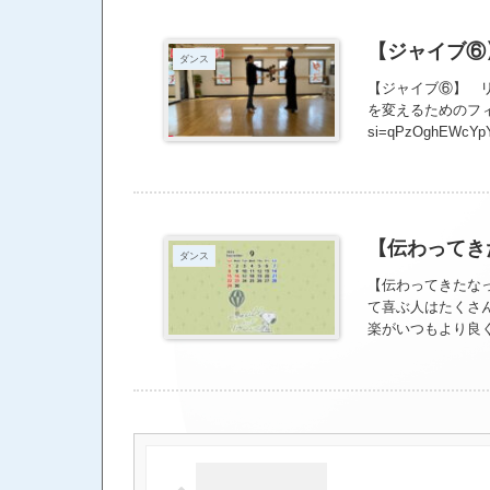
ダンスではない、
って思います。
【ジャイブ⑥
ダンス
【ジャイブ⑥】 リ
を変えるためのフィガーに
si=qPzOghEWcYp
【伝わってき
ダンス
【伝わってきたな
て喜ぶ人はたくさ
楽がいつもより良
どいない。 後者
ってきたなぁって
いかないことは想
らね。 もっとふ
ね。 真面目すぎる
じゃないんだ。 