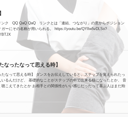
コミュニケーションの社交ダンスなので、この２つは突き詰めていきたいな
】
ンク QQ QaQ QaQ リンクとは「連結、つながり」の意からポジション
その名称が用いられる。 https://youtu.be/QYlIw5vDLSo?
YBTJX
たなったなって思える時】
ったなって思える時】 ダンスをお伝えしていると、ステップを覚えられたっ
んいるんだけど、 基礎的なことがステップの中で出来る様になったとか、 音
く聴こえてきたとか お相手との関係性がいい感じだったって喜ぶ人はまだ殆
の様な人が増えてきた時に、スタジオでやろうとしようとしている事が、伝わ
思うんだろうな。 ふぅ、まだまだだ。 第2章で伝えたいことは、一筋縄では
定している。 ダンスを通してからだと心を育むことにチャレンジしているか
わっと踊れないと、この目的は達成できない。 みんなふわっが不得意なんだよ
のかな？力みがすごい。 ふわっと踊ろう！ ステップをがむしゃらに踏むん
呼吸・骨・音楽を感じてそして味方にして、ふわっとね。