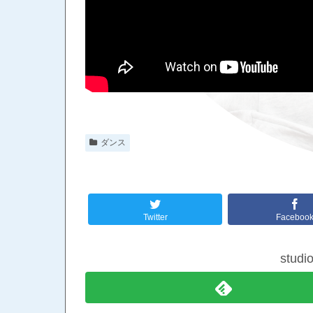
ダンス
Twitter
Faceboo
stud