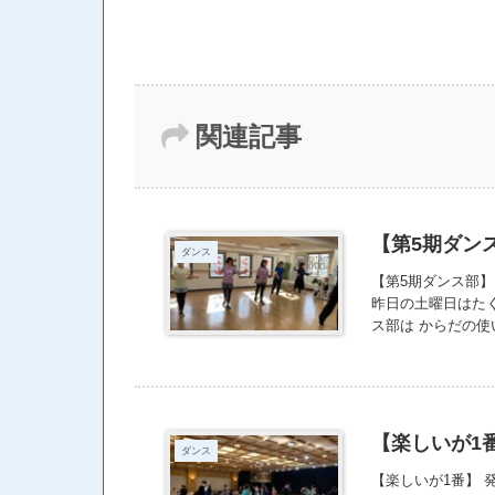
関連記事
【第5期ダン
ダンス
【第5期ダンス部】
昨日の土曜日はた
ス部は からだの
ストレッチを受け
し、日頃の生活に
ことがない人でも
年はチャレンジの
が、他のスタジオ
【楽しいが1
ダンス
【楽しいが1番】 