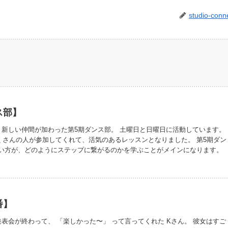
studio-conn
ス部】
 新しい仲間が加わった第5期ダンス部。 土曜日と日曜日に活動しています。
くさんの人が参加してくれて、活気のあるレッスンとなりました。 第5期ダン
使い方が、どのようにステップに繋がるのかを学ぶことがメインになります。
ている人の活動なので、この時間の学びが姿勢を良くし、動きの癖を改善
も役立つといいなと思っています。 今期のダンス部は、ダンスを全くやった
、身体を進化させたい人には、参加することを強くオススメしたいです。 今
年なので、是非ご参加を！ トレーニングウェアで参加している人が多いの
には無い、当スタジオらしい光景ですね。
番】
発表会が終わって、 「楽しかった〜」 って言ってくれた Kさん。 彼女はすご