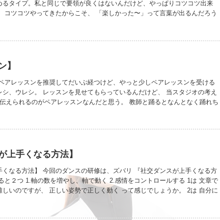
めるタイプ。私と同じで要領が良くはないんだけど、やっぱりコツコツ出来
。 コツコツやってきたからこそ、 「楽しかった〜」って言葉が出るんだろう
しいが1番。 上手くいかないなっていう時期もあるけど、やっぱり楽しまない
表会では皆さんの笑顔がたくさん見られて、私も笑顔になった。 それに、たく
るようになったなって嬉しくもなった。 今日からダンス部門は第2幕の2章に
クしているよ。 皆さんもワクワクしながらダンスを楽しんでね。 発表会お
ン】
 ペアレッスンを推奨してだいぶ経つけど、やっと少しペアレッスンを受ける
レシ、ウレシ。 レッスンを見せてもらっているんだけど、 当スタジオの考え
番伝えられるのがペアレッスンなんだと思う。 教師と踊るとなんとなく踊れち
徒同士だとなんでこうなっちゃうの？ってことがたくさんあるんじゃないか
つひとつクリアしていくのはすっごく楽しいと思うんだ。 ペアレッスンだと質
くる。質問ができるくらい能動的にレッスンを受けるっていいよね。 ①生徒
に道標してもらいながら踊る③教師と踊る この3つができるのはペアレッスン
といってもリーズナブル。 魅力だらけだから、上手に活用して欲しい。 絶
が上手くなる方法】
なるよ。
手くなる方法】 今回のダンスの研修は、ズバリ 『社交ダンスが上手くなる方
ると２つ 1.軸の数を増やし、軸で動く 2.感情をコントロールする 1は 文章で
しいのですが、 正しい姿勢で正しく動く って感じでしょうか。 2は 自分に
する 音楽に集中する ことでした。 ステップが難しいとこの２つは達成でき
に簡単なステップで、身についていかれたらいいなって思います。 社交ダンス
ポーツ)も含めて社交ダンスといわれていますが、 私たちが伝えたいのは競技