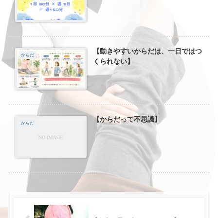
【動きやすいからだは、一日ではつ
からだ
くられない】
【からだって不思議】
からだ