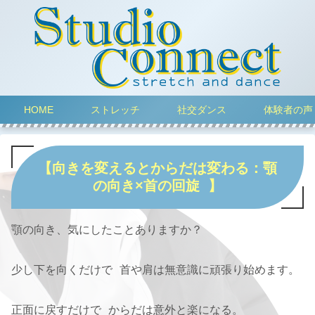
HOME
ストレッチ
社交ダンス
体験者の声
【向きを変えるとからだは変わる：顎
の向き×首の回旋 】
顎の向き、気にしたことありますか？
少し下を向くだけで 首や肩は無意識に頑張り始めます。
正面に戻すだけで からだは意外と楽になる。