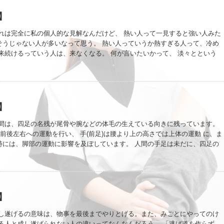
律して行う必要がある。 だから、今日より明日が若々しくありたいより、明
でありたいって考えの方が、現実的かな・・・と。 放っておけば、もちろん
】
、キープって考えだと、ほんの少しの努力でいけるんじゃないかってね。 大
と、続かないことが多いから、まずは小さい目標の積み重ねから始めてみる
これは完全に私の個人的な見解なんだけど、 熱い人って一見すると強い人みた
。 昨日と今日のブログ 社交ダンスの楽しいとは 社交ダンスで踊る姿勢が
そうじゃない人が多いなって思う。 熱い人っていうか熱すぎる人って、冷め
meblo.jp/keicoyori/
来続けるっていう人は、来なくなる。 何が言いたいかって、 淡々とという
が、強い人だって思うんだ。 1週間に1回、時間とお金のやりくりをしてスタ
。 そんな皆さんは強い人だなって思っている。 淡々と脈々とが大事なんだ
関西万博のキャラクターの名前は「ミャクミャク」 歴史、伝統、文化、世界
々（みゃくみゃく）と引き継ぐ、そういった意味が込められている愛称なん
】
人間は、四足の名残が尾骨や腕などの体毛の生えている向きに残っています。
の前後左右への運動を行い、 手(前足)は腰より上の高さでは上体の運動 に、ま
時には、脚部の運動に影響を及ぼしています。 人間の手足は未だに、四足の
っているのではないかと考えられています。 手の腱を稼働させる事で、足部
い、内がえしや外返しの動きを行う事も可能 です。 手のひらは身体の前面、
面の腱や筋肉の反応を起こし易くしています。 四足の名残を知っていると、
より、運動やスポーツをしている時に役立ちます。 手を握ることは、筋肉を
い上体や姿勢保持の反応を弱くしてしまう事があるので、注意が必要ですよ。
】
ンデレラ”が咲き始めました。 可愛い。可愛すぎます。
成し遂げるの意味は、物事を最後までやりとげる。また、みごとにやってのけ
れる人と成し遂げられない人の違いってなんなんだろう。 「逃げ道を作らず、