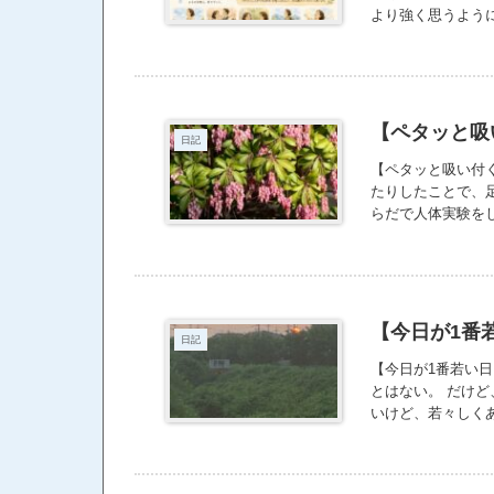
より強く思うように
【ペタッと吸
日記
【ペタッと吸い付
たりしたことで、
らだで人体実験を
と思う。 感覚だ
じゃ、ぜーんぜん
いちゃうと、この
てきた感じはめっ
ったであろう感覚
【今日が1番
日記
からね。
【今日が1番若い日
とはない。 だけど
いけど、若々しく
い。 だって実際
度の年齢になって
染めるなら、美容