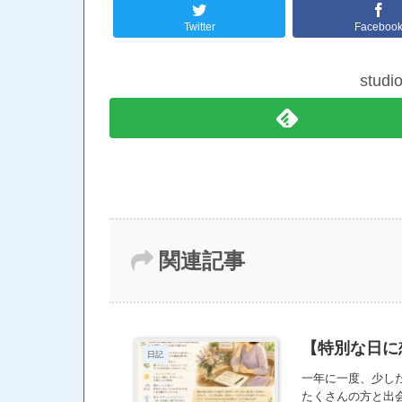
Twitter
Faceboo
stud
関連記事
【特別な日に
日記
一年に一度、少し
たくさんの方と出