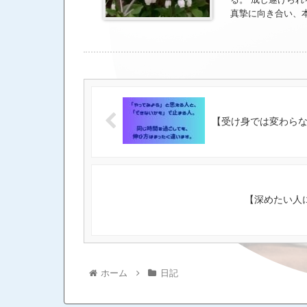
真摯に向き合い、
られる。」 って
が出るまで少しか
【受け身では変わら
【深めたい人
ホーム
日記