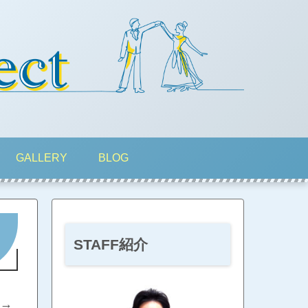
GALLERY
BLOG
STAFF紹介
 →