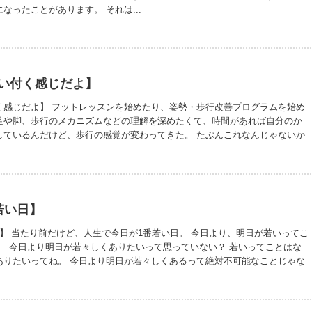
なったことがあります。 それは...
い付く感じだよ】
く感じだよ】 フットレッスンを始めたり、姿勢・歩行改善プログラムを始め
足や脚、歩行のメカニズムなどの理解を深めたくて、時間があれば自分のか
しているんだけど、歩行の感覚が変わってきた。 たぶんこれなんじゃないか
から上手く表現できないかもだけど、床に足裏がペタってなる感じ。 この表現
わからないか。 違う表現を使うと、足裏がバネみたいになった感じ。 靴を履
感覚にはまだならないから、まだまだ伸びしろがあるんだけど、足が変化し
ちゃくちゃある。 嬉しいね。この仕事に就かなかったら、経験する事はなか
だ。 みんなにも経験して欲しいな、この感覚。 自分の足で一生歩いて欲しい
若い日】
】 当たり前だけど、人生で今日が1番若い日。 今日より、明日が若いってこ
、 今日より明日が若々しくありたいって思っていない？ 若いってことはな
ありたいってね。 今日より明日が若々しくあるって絶対不可能なことじゃな
若くなる訳じゃなくて、若々しくなるだけだから。 だけどこの考えは、ある程
くると、相当の努力をしなければならない。 特にからだのことはね。 白髪を
院に行けばいいけど、筋力の衰えや、ホルモンバランスを整える・・・なん