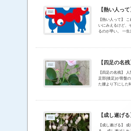
てことは、自分を
日は、今日と同じ
【熱い人って
日記
衰退するんだけど
きな目標を立てる
【熱い人って】 
ことをお勧めするよ
いにみえるけど、
気になる時は https://a
るのが早い。 一生
か脈々とできる人
ジオに来てくれる
な。 追記 大阪・
とのつながりを脈
だって。
【四足の名残
日記
【四足の名残】 
足部(後足)が骨盤
た腰より下にした
時の姿勢保持を行
が同様に反応し合
手の甲は身体の背
普段の生活はもと
弛緩させてしま 
【成し遂げる
日記
スタジオのバラ“シ
【成し遂げる】 
る。 成し遂げら