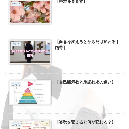
【根本を見直す】
からだ
【向きを変えるとからだは変わる｜
からだ
猫背】
【自己顕示欲と承認欲求の違い】
からだ
【姿勢を変えると何が変わる？】
からだ