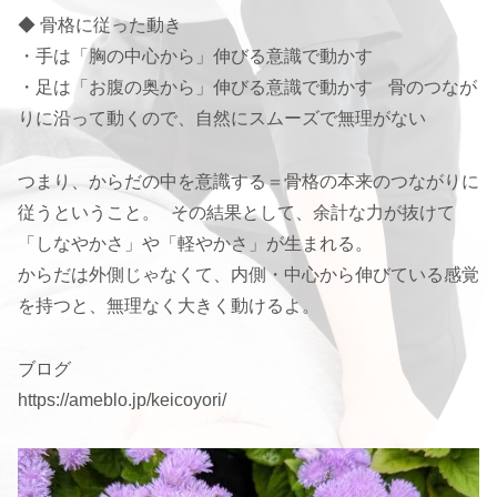
◆ 骨格に従った動き
・手は「胸の中心から」伸びる意識で動かす
・足は「お腹の奥から」伸びる意識で動かす 骨のつなが
りに沿って動くので、自然にスムーズで無理がない
つまり、からだの中を意識する＝骨格の本来のつながりに
従うということ。 その結果として、余計な力が抜けて
「しなやかさ」や「軽やかさ」が生まれる。
からだは外側じゃなくて、内側・中心から伸びている感覚
を持つと、無理なく大きく動けるよ。
ブログ
https://ameblo.jp/keicoyori/