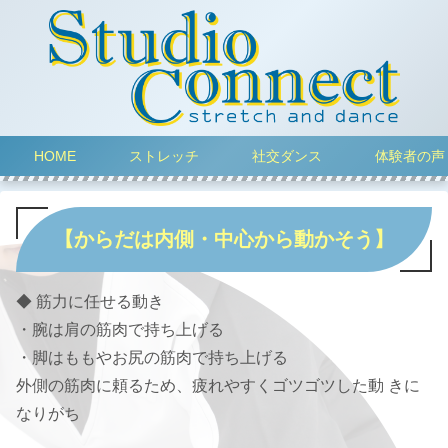
HOME
ストレッチ
社交ダンス
体験者の声
【からだは内側・中心から動かそう】
◆ 筋力に任せる動き
・腕は肩の筋肉で持ち上げる
・脚はももやお尻の筋肉で持ち上げる
外側の筋肉に頼るため、疲れやすくゴツゴツした動 きに
なりがち