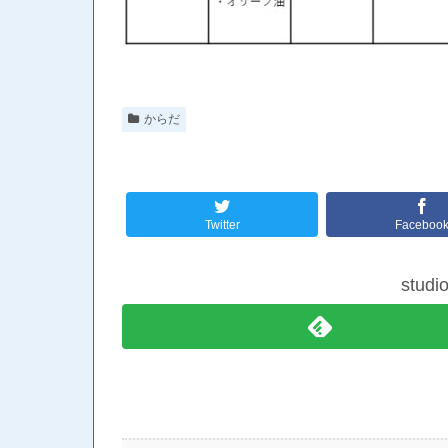
からだ
Twitter
Faceboo
stud