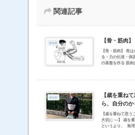
関連記事
【骨・筋肉】
からだ
【骨・筋肉】 骨は
る・力の伝達・保
の基盤を作る 筋肉
る・衝撃や負荷か
イメージで、骨を
骨の軸を意識して
https://ameblo.jp/k
【歳を重ねて
からだ
ら、自分のか
【歳を重ねて思う
大切に ―】 歳を
というより、 無
だを私に預けてく