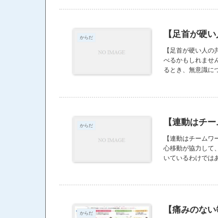
身のコンディショ
ないこと。 ちゃ
とではありません
【足首が硬い
集中力は変わりま
からだ
私は流れ作業のよ
【足首が硬い人の
じ取りたい。 だ
べるかもしれません
重ねたからこそ、
るとき、無意識に
す。
ぎは常に緊張し、
ことではなく、足
でもあります。 
きます。
【連動はチー
からだ
【連動はチームワ
心移動が協力して
いているわけでは
ます。 本来、か
みのクセが続くと
無理に頑張らせる
【痛みのない
からだ