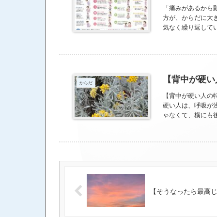
「痛みがあるから
方が、からだに大
気なく繰り返してい
【背中が硬い
からだ
【背中が硬い人の
硬い人は、呼吸が
ゃなくて、横にも
吸が浅いから緩め
たかったら、スト
思うんだ。 今日
https://ameblo.jp/k
【そうなったら最高