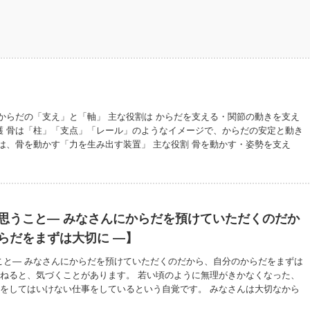
からだの「支え」と「軸」 主な役割は からだを支える・関節の動きを支え
護 骨は「柱」「支点」「レール」のようなイメージで、からだの安定と動き
は、骨を動かす「力を生み出す装置」 主な役割 骨を動かす・姿勢を支え
ら体を守る・体温維持 筋肉は「モーター」「サポート役」「クッション」の
動かすための力を提供する。 骨だけでは動けず、筋肉だけでは安定しない。
筋肉をサポート役として使うことが、効率的な動きに繋がる。 ブログ
eicoyori/
思うこと― みなさんにからだを預けていただくのだか
らだをまずは大切に ―】
こと― みなさんにからだを預けていただくのだから、自分のからだをまずは
重ねると、気づくことがあります。 若い頃のように無理がきかなくなった、
理をしてはいけない仕事をしているという自覚です。 みなさんは大切なから
ださっている。 その時間は一人一人の真剣な時間です。 だからこそ、私自