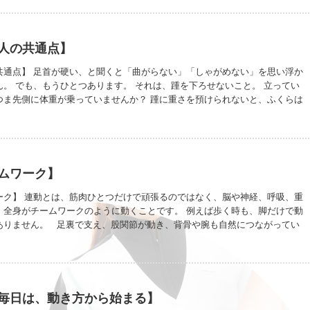
ンが何より大事だと、 最近とくに思うようになりました。 予約を詰めすぎ
んと食べること。 ちゃんと眠ること。 違和感を放置しないこと。 特別なこ
。 でもその当たり前が守れているかどうかで、 目の前の一人に向き合える
人の共通点】
す。 疲れていると感覚は鈍り、 余裕がないと小さな変化に気づけません。
うに施術やレッスンをしたくない。 その日のその人のからだを、きちんと感
共通点】 足首が硬い、と聞くと「曲がらない」「しゃがめない」を思い浮か
からまず、自分のからだを大切にする。 それは甘えではなく責任です。 歳を
。 でも、もうひとつあります。 それは、踵を下ろせないこと。 立ってい
量より質を選びたい。 一人一人に、ちゃんと集中できる自分でありたいので
つま先側に体重が乗っていませんか？ 踵に重さを預けられないと、ふくらは
足首はますます動きにくくなります。 踵を下ろすというのは、後ろに逃げる
の裏全体で立つこと。 足首の硬さは、筋肉だけの問題ではなく、重心のクセ
まずは、踵をそっと下ろしてみること。 そこから足首は、少しずつ変わってい
ムワーク】
ーク】 連動とは、筋肉ひとつだけで頑張るのではなく、脳や神経、呼吸、重
、全身がチームワークのように動くことです。 例えば歩く時も、脚だけで動
ありません。 足裏で支え、股関節が動き、背骨や腕も自然につながってい
らだはこうした連動が自然に起きるようにできています。 でも、同じ姿勢や力
、一部分だけに負担が集中しやすくなります。 だから大切なのは、どこかを
ことより、全身が協力できる状態を作ることなんです。
毎日は、動き方から始まる】