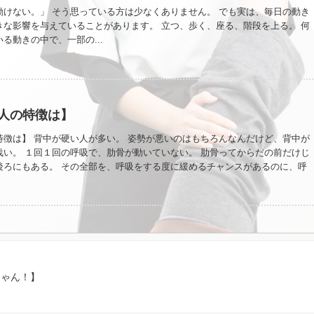
動けない。」 そう思っている方は少なくありません。 でも実は、毎日の動き
きな影響を与えていることがあります。 立つ、歩く、座る、階段を上る。 何
る動きの中で、一部の...
人の特徴は】
特徴は】 背中が硬い人が多い。 姿勢が悪いのはもちろんなんだけど、背中が
浅い。 １回１回の呼吸で、肋骨が動いていない。 肋骨ってからだの前だけじ
後ろにもある。 その全部を、呼吸をする度に緩めるチャンスがあるのに、呼
られない。 特に背中側が膨らむまで吸うことができないんだな。 背中を緩め
レッチで伸ばすのもいいんだけど、背中が膨らむまで吸う。 これが1番いいと
のブログ 【社交ダンスにおける心地よいリードとは】
eicoyori/
じゃん！】