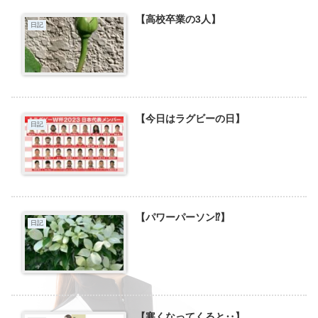
【高校卒業の3人】
日記
【今日はラグビーの日】
日記
【パワーパーソン⁉️】
日記
【寒くなってくると‥】